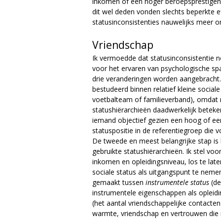
inkomen of een hoger beroepsprestigeni
dit wel deden vonden slechts beperkte e
statusinconsistenties nauwelijks meer o
Vriendschap
Ik vermoedde dat statusinconsistentie n
voor het ervaren van psychologische sp
drie veranderingen worden aangebracht.
bestudeerd binnen relatief kleine social
voetbalteam of familieverband), omdat r
statushiërarchieën daadwerkelijk beteke
iemand objectief gezien een hoog of ee
statuspositie in de referentiegroep die v
De tweede en meest belangrijke stap is 
gebruikte statushiërarchieën. Ik stel vo
inkomen en opleidingsniveau, los te late
sociale status als uitgangspunt te nemen
gemaakt tussen
instrumentele status
(de
instrumentele eigenschappen als opleid
(het aantal vriendschappelijke contacte
warmte, vriendschap en vertrouwen die i