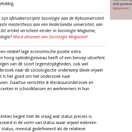
elukkig.
met persoon
statement
.
 zijn afstudeerscriptie Sociologie aan de Rijksuniversiteit
este masterthesis aan een Nederlandse universiteit, van
Dit artikel verscheen eerder in Sociologie Magazine,
ologie?
Word abonnee van Sociologie Magazine
!
 een relatief lage economische positie extra
n hoog opleidingsniveau heeft of een beroep uitoefent
olgen van dit soort tegenstrijdigheden, ook wel
erzoek naar dit sociologische onderwerp bleek vrijwel
cht is het goed om het onderzoek naar
azen. Daartoe verrichtte ik literatuuronderzoek en
scenten in schoolklassen en werknemers in hun
enties begint met de vraag wat status precies is.
esseerd in de vorm van status waar vrijwel iedereen
 status, meestal gedefinieerd als de relatieve