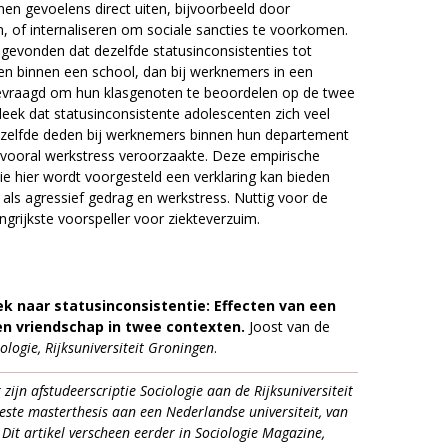
en gevoelens direct uiten, bijvoorbeeld door
, of internaliseren om sociale sancties te voorkomen.
se gevonden dat dezelfde statusinconsistenties tot
en binnen een school, dan bij werknemers in een
evraagd om hun klasgenoten te beoordelen op de twee
leek dat statusinconsistente adolescenten zich veel
tzelfde deden bij werknemers binnen hun departement
 vooral werkstress veroorzaakte. Deze empirische
die hier wordt voorgesteld een verklaring kan bieden
als agressief gedrag en werkstress. Nuttig voor de
grijkste voorspeller voor ziekteverzuim.
ek naar statusinconsistentie: Effecten van een
en vriendschap in twee contexten.
Joost van de
iologie, Rijksuniversiteit Groningen
.
 zijn afstudeerscriptie Sociologie aan de Rijksuniversiteit
este masterthesis aan een Nederlandse universiteit, van
Dit artikel verscheen eerder in Sociologie Magazine,