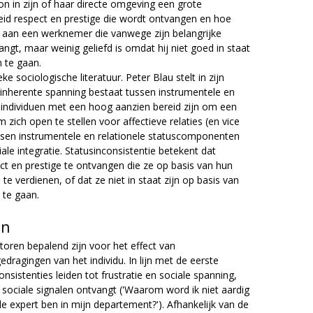
n in zijn of haar directe omgeving een grote
eid respect en prestige die wordt ontvangen en hoe
d aan een werknemer die vanwege zijn belangrijke
angt, maar weinig geliefd is omdat hij niet goed in staat
 te gaan.
e sociologische literatuur. Peter Blau stelt in zijn
n inherente spanning bestaat tussen instrumentele en
 individuen met een hoog aanzien bereid zijn om een
 zich open te stellen voor affectieve relaties (en vice
ussen instrumentele en relationele statuscomponenten
le integratie. Statusinconsistentie betekent dat
ect en prestige te ontvangen die ze op basis van hun
e verdienen, of dat ze niet in staat zijn op basis van
 te gaan.
en
toren bepalend zijn voor het effect van
gedragingen van het individu. In lijn met de eerste
onsistenties leiden tot frustratie en sociale spanning,
sociale signalen ontvangt ('Waarom word ik niet aardig
de expert ben in mijn departement?'). Afhankelijk van de