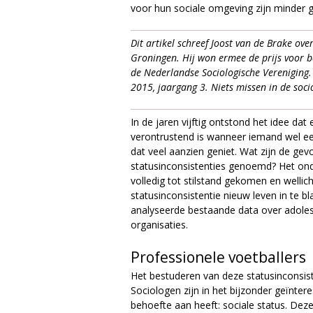
e
voor hun sociale omgeving zijn minder g
Dit artikel schreef Joost van de Brake over
Groningen. Hij won ermee de prijs voor b
de Nederlandse Sociologische Vereniging. 
2015, jaargang 3. Niets missen in de soci
In de jaren vijftig ontstond het idee dat
verontrustend is wanneer iemand wel ee
dat veel aanzien geniet. Wat zijn de gev
statusinconsistenties genoemd? Het ond
volledig tot stilstand gekomen en welli
statusinconsistentie nieuw leven in te bl
analyseerde bestaande data over adole
organisaties.
Professionele voetballers
Het bestuderen van deze statusinconsist
Sociologen zijn in het bijzonder geïnter
behoefte aan heeft: sociale status. Deze