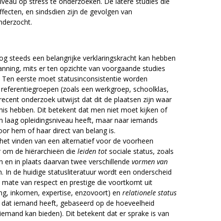
veau op stress te onderzoeken. De latere studies die
ffecten, en sindsdien zijn de gevolgen van
nderzocht.
og steeds een belangrijke verklaringskracht kan hebben
anning, mits er ten opzichte van voorgaande studies
 Ten eerste moet statusinconsistentie worden
e referentiegroepen (zoals een werkgroep, schoolklas,
ecent onderzoek uitwijst dat dit de plaatsen zijn waar
nis hebben. Dit betekent dat men niet moet kijken of
n laag opleidingsniveau heeft, maar naar iemands
oor hem of haar direct van belang is.
het vinden van een alternatief voor de voorheen
or om de hiërarchieën die
leiden tot
sociale status, zoals
n en in plaats daarvan twee verschillende
vormen van
. In de huidige statusliteratuur wordt een onderscheid
 mate van respect en prestige die voortkomt uit
ing, inkomen, expertise, enzovoort) en
relationele status
n dat iemand heeft, gebaseerd op de hoeveelheid
emand kan bieden). Dit betekent dat er sprake is van