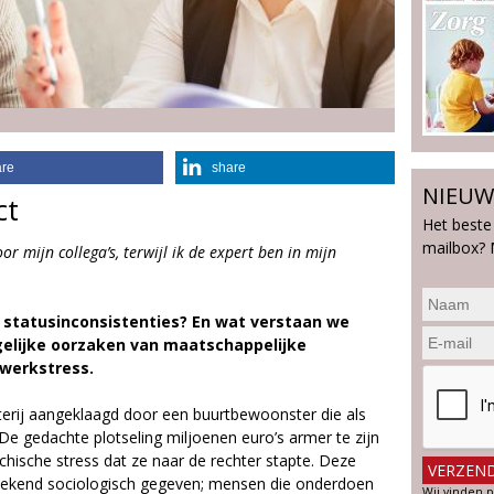
are
share
NIEUW
ct
Het beste
mailbox? 
 mijn collega’s, terwijl ik de expert ben in mijn
 statusinconsistenties? En wat verstaan we
gelijke oorzaken van maatschappelijke
 werkstress.
erij aangeklaagd door een buurtbewoonster die als
 De gedachte plotseling miljoenen euro’s armer te zijn
hische stress dat ze naar de rechter stapte. Deze
n bekend sociologisch gegeven; mensen die onderdoen
Wij vinden p