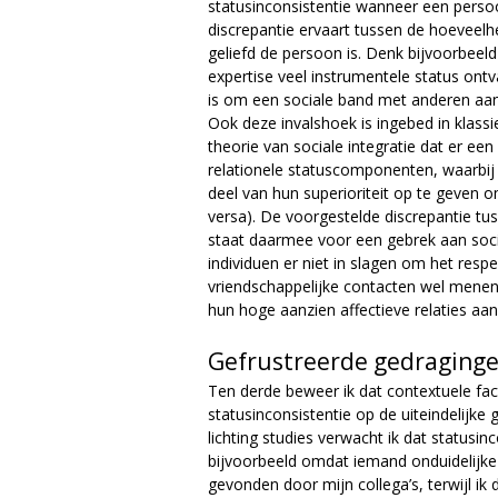
statusinconsistentie wanneer een persoo
discrepantie ervaart tussen de hoeveelh
geliefd de persoon is. Denk bijvoorbeel
expertise veel instrumentele status ontv
is om een sociale band met anderen aan
Ook deze invalshoek is ingebed in klassiek
theorie van sociale integratie dat er ee
relationele statuscomponenten, waarbij
deel van hun superioriteit op te geven om
versa). De voorgestelde discrepantie t
staat daarmee voor een gebrek aan socia
individuen er niet in slagen om het resp
vriendschappelijke contacten wel menen t
hun hoge aanzien affectieve relaties aan
Gefrustreerde gedraging
Ten derde beweer ik dat contextuele fac
statusinconsistentie op de uiteindelijke 
lichting studies verwacht ik dat statusinc
bijvoorbeeld omdat iemand onduidelijke 
gevonden door mijn collega’s, terwijl ik 