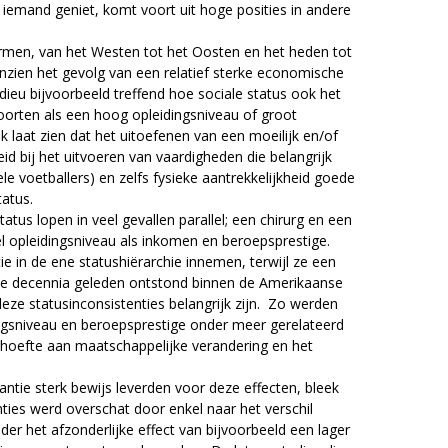
 iemand geniet, komt voort uit hoge posities in andere
ormen, van het Westen tot het Oosten en het heden tot
anzien het gevolg van een relatief sterke economische
rdieu bijvoorbeeld treffend hoe sociale status ook het
lsoorten als een hoog opleidingsniveau of groot
k laat zien dat het uitoefenen van een moeilijk en/of
d bij het uitvoeren van vaardigheden die belangrijk
 voetballers) en zelfs fysieke aantrekkelijkheid goede
tatus.
atus lopen in veel gevallen parallel; een chirurg en een
l opleidingsniveau als inkomen en beroepsprestige.
e in de ene statushiërarchie innemen, terwijl ze een
kele decennia geleden ontstond binnen de Amerikaanse
deze statusinconsistenties belangrijk zijn. Zo werden
ingsniveau en beroepsprestige onder meer gerelateerd
behoefte aan maatschappelijke verandering en het
antie sterk bewijs leverden voor deze effecten, bleek
enties werd overschat door enkel naar het verschil
der het afzonderlijke effect van bijvoorbeeld een lager