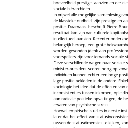
hoeveelheid prestige, aanzien en eer die
sociale hiërarchieën.
In vrijwel alle mogelijke samenlevingsv
de klassieke oudheid, zijn prestige en a
positie. Daarnaast beschrijft Pierre Bou
resultaat kan zijn van culturele kapitaa
intellectueel aanzien. Recenter onderzoe
belangrijk beroep, een grote bekwaamhei
worden gevonden (denk aan professionele
voorspellers zijn voor iemands sociale s
Deze verschillende wegen naar sociale st
minister-president scoren hoog op zowe
Individuen kunnen echter een hoge positi
lage positie bekleden in de andere. En
sociologie het idee dat de effecten van 
inconsistenties tussen inkomen, opleid
aan radicale politieke opvattingen, de 
ervaren van psychische stress.
Hoewel empirische studies in eerste inst
later dat het effect van statusinconsist
tussen de statusdimensies te kijken, zon