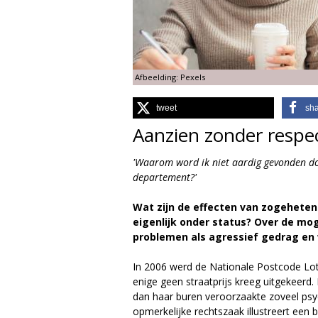
g
i
Afbeelding: Pexels
e
tweet
sh
M
Aanzien zonder respe
a
'Waarom word ik niet aardig gevonden door
g
departement?'
a
Wat zijn de effecten van zogeheten
eigenlijk onder status? Over de mo
z
problemen als agressief gedrag en
i
In 2006 werd de Nationale Postcode Lot
enige geen straatprijs kreeg uitgekeerd.
n
dan haar buren veroorzaakte zoveel psyc
opmerkelijke rechtszaak illustreert ee