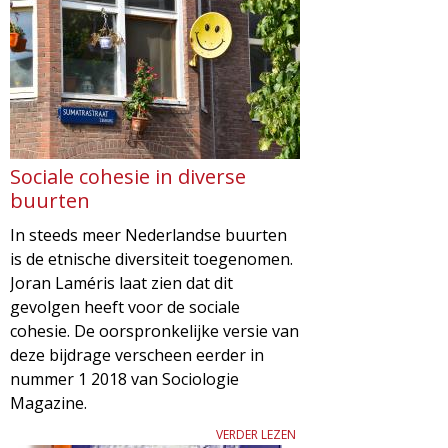
d
i
m
o
e
l
n
u
o
Sociale cohesie in diverse
buurten
g
In steeds meer Nederlandse buurten
is de etnische diversiteit toegenomen.
i
Joran Laméris laat zien dat dit
gevolgen heeft voor de sociale
e
cohesie. De oorspronkelijke versie van
deze bijdrage verscheen eerder in
M
nummer 1 2018 van Sociologie
Magazine.
a
VERDER LEZEN