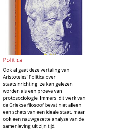
g
a
z
i
n
Politica
Ook al gaat deze vertaling van
e
Aristoteles’ Politica over
staatsinrichting, ze kan gelezen
worden als een proeve van
protosociologie. Immers, dit werk van
de Griekse filosoof bevat niet alleen
een schets van een ideale staat, maar
ook een nauwgezette analyse van de
samenleving uit zijn tijd.