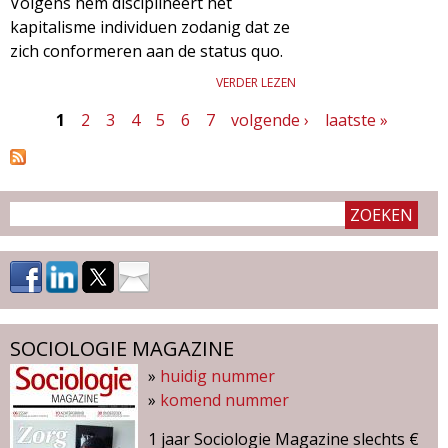
Volgens hem disciplineert het
kapitalisme individuen zodanig dat ze
zich conformeren aan de status quo.
VERDER LEZEN
1
2
3
4
5
6
7
volgende ›
laatste »
P
a
g
i
n
a
'
SOCIOLOGIE MAGAZINE
»
huidig nummer
s
»
komend nummer
1 jaar Sociologie Magazine slechts €