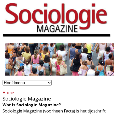
Overslaan
en
naar
de
inhoud
gaan
H
S
o
Home
o
Sociologie Magazine
o
Wat is Sociologie Magazine?
c
f
Sociologie Magazine (voorheen Facta) is het tijdschrift