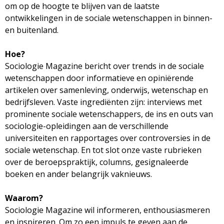
om op de hoogte te blijven van de laatste
d
i
ontwikkelingen in de sociale wetenschappen in binnen-
m
en buitenland.
o
e
Hoe?
l
n
Sociologie Magazine bericht over trends in de sociale
wetenschappen door informatieve en opiniërende
u
o
artikelen over samenleving, onderwijs, wetenschap en
bedrijfsleven. Vaste ingrediënten zijn: interviews met
g
prominente sociale wetenschappers, de ins en outs van
sociologie-opleidingen aan de verschillende
i
universiteiten en rapportages over controversies in de
sociale wetenschap. En tot slot onze vaste rubrieken
e
over de beroepspraktijk, columns, gesignaleerde
boeken en ander belangrijk vaknieuws.
M
Waarom?
a
Sociologie Magazine wil informeren, enthousiasmeren
en inspireren. Om zo een impuls te geven aan de