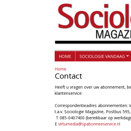
H
S
HOME
SOCIOLOGIE VANDAAG
o
o
Home
o
Contact
c
f
Heeft u vragen over uw abonnement, be
d
i
klantenservice:
m
o
Correspondentieadres abonnementen: V
e
t.a.v. Sociologie Magazine, Postbus 595
l
n
T 085-0407400 (bereikbaar op werkdage
E
virtumedia@spabonneeservice.nl
u
o