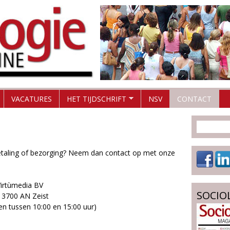
Overslaan
en
naar
de
inhoud
gaan
VACATURES
HET TIJDSCHRIFT
NSV
CONTACT
taling of bezorging? Neem dan contact op met onze
irtùmedia BV
SOCIO
, 3700 AN Zeist
n tussen 10:00 en 15:00 uur)