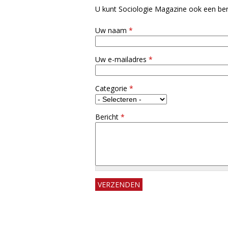
U kunt Sociologie Magazine ook een beri
g
Uw naam
*
i
e
Uw e-mailadres
*
M
Categorie
*
a
Bericht
*
g
a
z
i
n