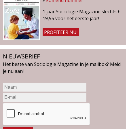
»
komend nummer
g
1 jaar Sociologie Magazine slechts €
a
19,95 voor het eerste jaar!
z
PROFITEER NU!
i
NIEUWSBRIEF
n
Het beste van Sociologie Magazine in je mailbox? Meld
e
je nu aan!