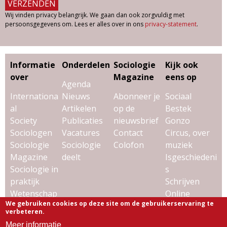
Wij vinden privacy belangrijk. We gaan dan ook zorgvuldig met
persoonsgegevens om. Lees er alles over in ons
privacy-statement
.
Informatie
Onderdelen
Sociologie
Kijk ook
over
Magazine
eens op
Agenda
Internationa
Nieuws
Abonneer je
Sociaal
al
Artikelen
op de
Bestek
Society
Publicaties
nieuwsbrief
Gonzo
Sociologen
Vacatures
Contact
Circus, over
Sociologie
Sociologie
Colofon
muziek
Magazine
deelt
Isgeschiedeni
Sociologie in
s
praktijk
Schrijven
Wetenschap
Online
We gebruiken cookies op deze site om de gebruikerservaring te
& sociologie
Uitgeverij
verbeteren.
Virtùmedia
Meer informatie