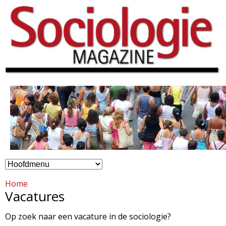
Overslaan
en
naar
de
inhoud
gaan
H
S
o
Home
o
Vacatures
o
c
Op zoek naar een vacature in de sociologie?
f