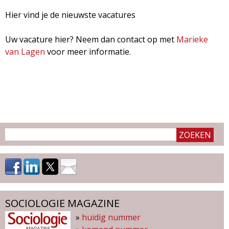
d
i
Hier vind je de nieuwste vacatures
m
o
Uw vacature hier? Neem dan contact op met
Marieke
e
van Lagen
voor meer informatie.
l
n
u
o
g
i
e
M
SOCIOLOGIE MAGAZINE
a
»
huidig nummer