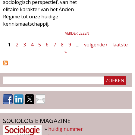
sociologisch perspectief, van het
elitaire karakter van het Ancien
Régime tot onze huidige
kennismaatschappij.
VERDER LEZEN
1
2
3
4
5
6
7
8
9
…
volgende ›
laatste
P
»
a
g
i
n
a
'
SOCIOLOGIE MAGAZINE
s
»
huidig nummer