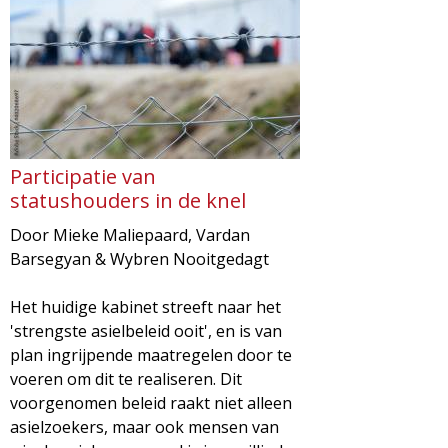
d
i
m
o
e
l
n
u
o
Participatie van
statushouders in de knel
g
Door Mieke Maliepaard, Vardan
Barsegyan & Wybren Nooitgedagt
i
Het huidige kabinet streeft naar het
e
'strengste asielbeleid ooit', en is van
plan ingrijpende maatregelen door te
M
voeren om dit te realiseren. Dit
voorgenomen beleid raakt niet alleen
a
asielzoekers, maar ook mensen van