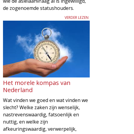
wie de asielaanvraag al is ingewilligd,
g
de zogenoemde statushouders.
a
VERDER LEZEN
z
i
n
e
Het morele kompas van
Nederland
Wat vinden we goed en wat vinden we
slecht? Welke zaken zijn wenselijk,
nastrevenswaardig, fatsoenlijk en
nuttig, en welke zijn
afkeuringswaardig, verwerpelijk,