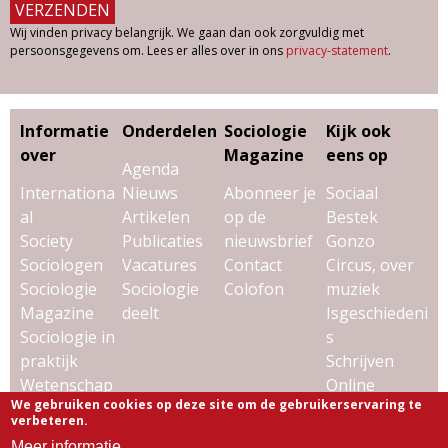
Wij vinden privacy belangrijk. We gaan dan ook zorgvuldig met
persoonsgegevens om. Lees er alles over in ons
privacy-statement
.
Informatie
Onderdelen
Sociologie
Kijk ook
over
Magazine
eens op
Agenda
Internationa
Nieuws
Abonneer je
Sociaal
al
Artikelen
op de
Bestek
Society
Publicaties
nieuwsbrief
Gonzo
Sociologen
Vacatures
Contact
Circus, over
Sociologie
Sociologie
Colofon
muziek
Magazine
deelt
Isgeschiedeni
Sociologie in
s
praktijk
Schrijven
Wetenschap
Online
We gebruiken cookies op deze site om de gebruikerservaring te
& sociologie
Uitgeverij
verbeteren.
Virtùmedia
Meer informatie