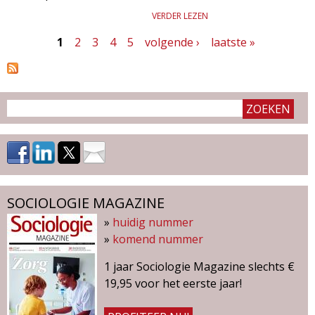
VERDER LEZEN
1
2
3
4
5
volgende ›
laatste »
P
a
g
i
n
a
'
SOCIOLOGIE MAGAZINE
»
huidig nummer
s
»
komend nummer
1 jaar Sociologie Magazine slechts €
19,95 voor het eerste jaar!