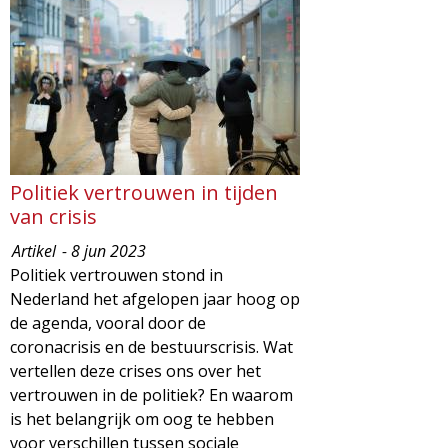
d
i
m
o
e
l
n
u
o
Politiek vertrouwen in tijden
g
van crisis
Artikel
- 8 jun 2023
i
Politiek vertrouwen stond in
Nederland het afgelopen jaar hoog op
e
de agenda, vooral door de
coronacrisis en de bestuurscrisis. Wat
M
vertellen deze crises ons over het
vertrouwen in de politiek? En waarom
a
is het belangrijk om oog te hebben
voor verschillen tussen sociale