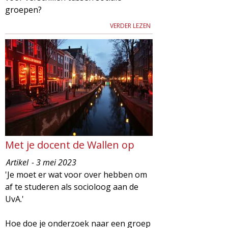
g
groepen?
VERDER LEZEN
a
z
i
n
e
Met je docent de Wallen op
Artikel
- 3 mei 2023
'Je moet er wat voor over hebben om
af te studeren als socioloog aan de
UvA.'
Hoe doe je onderzoek naar een groep