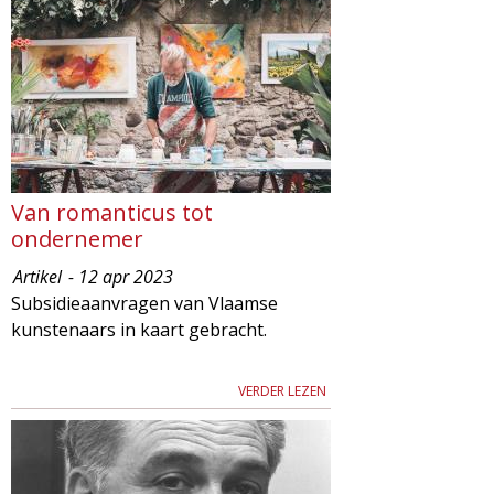
d
i
m
o
e
l
n
u
o
Van romanticus tot
g
ondernemer
Artikel
- 12 apr 2023
i
Subsidieaanvragen van Vlaamse
kunstenaars in kaart gebracht.
e
VERDER LEZEN
M
a