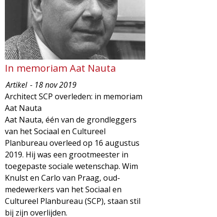
g
a
z
In memoriam Aat Nauta
i
Artikel
- 18 nov 2019
n
Architect SCP overleden: in memoriam
Aat Nauta
e
Aat Nauta, één van de grondleggers
van het Sociaal en Cultureel
Planbureau overleed op 16 augustus
2019. Hij was een grootmeester in
toegepaste sociale wetenschap. Wim
Knulst en Carlo van Praag, oud-
medewerkers van het Sociaal en
Cultureel Planbureau (SCP), staan stil
bij zijn overlijden.