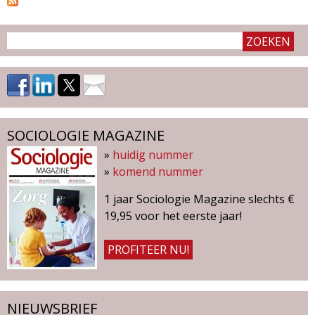
a
g
i
n
a
'
SOCIOLOGIE MAGAZINE
»
huidig nummer
s
»
komend nummer
1 jaar Sociologie Magazine slechts €
19,95 voor het eerste jaar!
PROFITEER NU!
NIEUWSBRIEF