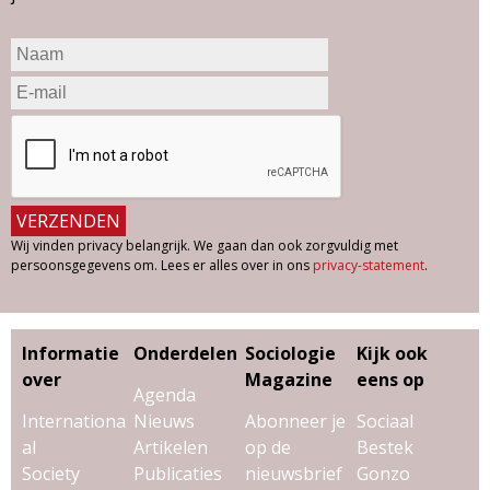
Wij vinden privacy belangrijk. We gaan dan ook zorgvuldig met
persoonsgegevens om. Lees er alles over in ons
privacy-statement
.
Informatie
Onderdelen
Sociologie
Kijk ook
over
Magazine
eens op
Agenda
Internationa
Nieuws
Abonneer je
Sociaal
al
Artikelen
op de
Bestek
Society
Publicaties
nieuwsbrief
Gonzo