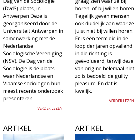
Dag van de Sociologie
graag zien waar ze bij
g
(DvdS) plaats, in
horen, of bij willen horen.
Antwerpen Deze is
Tegelijk geven mensen
a
georganiseerd door de
ook duidelijk aan waar ze
Universiteit Antwerpen in
juist niet bij willen horen.
z
samenwerking met de
Er is één term die in de
Nederlandse
loop der jaren opvallend
i
Sociologische Vereniging
in die richting is
(NSV). De Dag van de
geëvolueerd, terwijl deze
n
Sociologie is de plaats
van origine helemaal niet
waar Nederlandse en
zo is bedoeld: de guilty
e
Vlaamse sociologen hun
pleasure. En dat is
meest recente onderzoek
kwalijk.
presenteren.
VERDER LEZEN
VERDER LEZEN
ARTIKEL
ARTIKEL