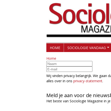
H
S
HOME
SOCIOLOGIE VANDAAG
o
o
Home
o
c
f
d
Wij vinden privacy belangrijk. We gaan
i
alles over in ons
privacy-statement
.
m
o
e
Meld je aan voor de nieuws
l
n
Het beste van Sociologie Magazine in je
u
o