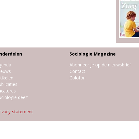
nderdelen
Sociologie Magazine
genda
Abonneer je op de nieuwsbrief
ieuws
Contact
tikelen
Colofon
blicaties
acatures
ciologie deelt
rivacy-statement