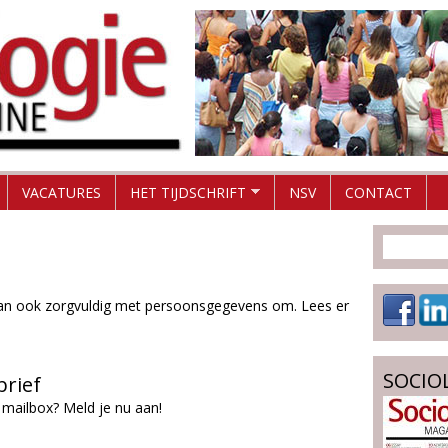
Overslaan
en
naar
de
inhoud
gaan
VACATURES
HET TIJDSCHRIFT
NSV
CONTACT
 dan ook zorgvuldig met persoonsgegevens om. Lees er
SOCIO
brief
 mailbox? Meld je nu aan!