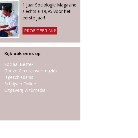
1 jaar Sociologie Magazine
slechts € 19,95 voor het
eerste jaar!
PROFITEER NU!
Kijk ook eens op
Sociaal Bestek
Gonzo Circus, over muziek
Isgeschiedenis
Schrijven Online
Uitgeverij Virtùmedia