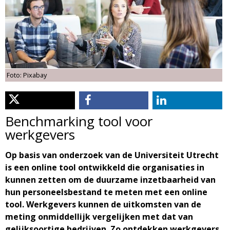
d
i
m
o
e
l
n
Foto: Pixabay
u
o
g
Benchmarking tool voor
werkgevers
i
Op basis van onderzoek van de Universiteit Utrecht
e
is een online tool ontwikkeld die organisaties in
kunnen zetten om de duurzame inzetbaarheid van
M
hun personeelsbestand te meten met een online
tool. Werkgevers kunnen de uitkomsten van de
a
meting onmiddellijk vergelijken met dat van
gelijksoortige bedrijven. Zo ontdekken werkgevers