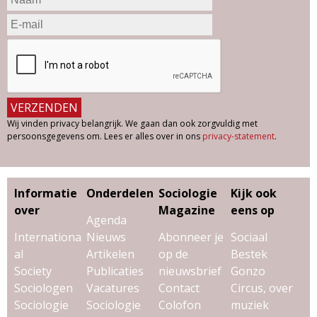
Wij vinden privacy belangrijk. We gaan dan ook zorgvuldig met
persoonsgegevens om. Lees er alles over in ons
privacy-statement
.
Informatie
Onderdelen
Sociologie
Kijk ook
over
Magazine
eens op
Agenda
Internationa
Nieuws
Abonneer je
Sociaal
al
Artikelen
op de
Bestek
Society
Publicaties
nieuwsbrief
Gonzo
Sociologen
Vacatures
Contact
Circus, over
Sociologie
Sociologie
Colofon
muziek