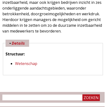
inzetbaarheid, maar ook krijgen bedrijven inzicht in zes
onderliggende aandachtsgebieden, waaronder
betrokkenheid, doorgroeimogelijkheden en werkdruk.
Hierdoor krijgen managers de mogelijkheid om gericht
middelen in te zetten om zo de duurzame inzetbaarheid
van medewerkers te bevorderen.
V
Details
e
Structuur:
r
b
Wetenschap
e
r
g
e
n