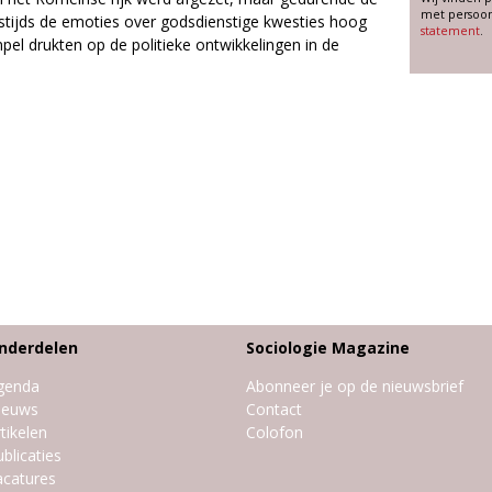
met persoon
estijds de emoties over godsdienstige kwesties hoog
statement
.
el drukten op de politieke ontwikkelingen in de
nderdelen
Sociologie Magazine
genda
Abonneer je op de nieuwsbrief
ieuws
Contact
tikelen
Colofon
blicaties
acatures