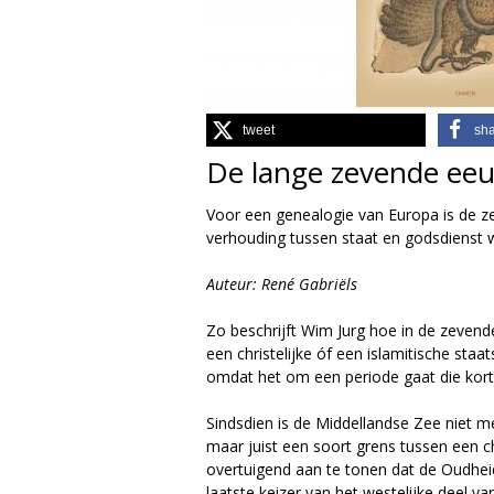
g
i
e
tweet
sh
De lange zevende eeu
M
Voor een genealogie van Europa is de z
a
verhouding tussen staat en godsdienst 
g
Auteur: René Gabriëls
a
Zo beschrijft Wim Jurg hoe in de zevende
een christelijke óf een islamitische sta
z
omdat het om een periode gaat die kort 
i
Sindsdien is de Middellandse Zee niet 
maar juist een soort grens tussen een ch
n
overtuigend aan te tonen dat de Oudheid 
laatste keizer van het westelijke deel 