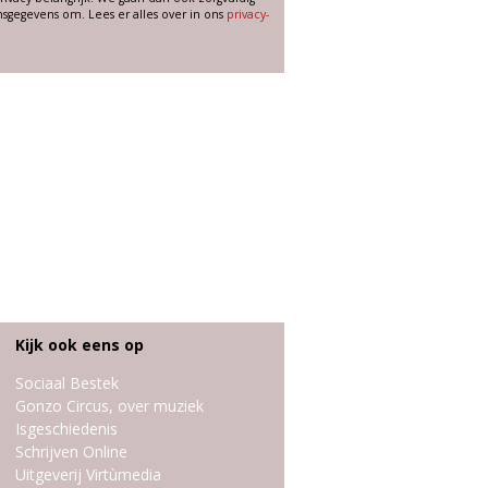
sgegevens om. Lees er alles over in ons
privacy-
Kijk ook eens op
Sociaal Bestek
Gonzo Circus, over muziek
Isgeschiedenis
Schrijven Online
Uitgeverij Virtùmedia