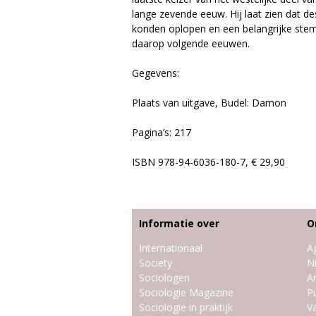
e
lange zevende eeuw. Hij laat zien dat d
konden oplopen en een belangrijke stemp
daarop volgende eeuwen.
Gegevens:
Plaats van uitgave, Budel: Damon
Pagina’s: 217
ISBN 978-94-6036-180-7, € 29,90
Informatie over
O
Internationaal
A
Society
N
Sociologen
Ar
Sociologie Magazine
Pu
Sociologie in praktijk
V