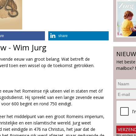
are
share
w - Wim Jurg
NIEUW
evende eeuw van groot belang. Wat betreft de
Het beste
werd toen een wissel op de toekomst getrokken.
mailbox? 
 eeuw het Romeinse rijk uiteen viel in staten met óf
atsgodsdienst. Hij spreekt van een lange zevende eeuw
voor 600 begint en rond 750 eindigt.
meer het middelpunt van een groot Romeins imperium,
ristelijke en een islamitische wereld. Jurg weet
niet eindigde in 476 na Christus, het jaar dat de
van het Romeinse rijk werd afgezet, maar gedurende de
Wij vinden p