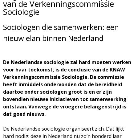
van de Verkenningscommissie
d
i
Sociologie
m
o
Sociologen die samenwerken: een
e
l
nieuw elan binnen Nederland
n
u
o
De Nederlandse sociologie zal hard moeten werken
g
voor haar toekomst, is de conclusie van de KNAW
Verkenningscommissie Sociologie. De commissie
i
heeft inmiddels ondervonden dat de bereidheid
daartoe onder sociologen groot is en er zijn
e
bovendien nieuwe initiatieven tot samenwerking
ontstaan. Vanwege de vroegere belangenstrijd is
M
dat goed nieuws.
a
De Nederlandse sociologie organiseert zich. Dat lijkt
hard nodig: deze in Nederland nu zo’n honderd jaar