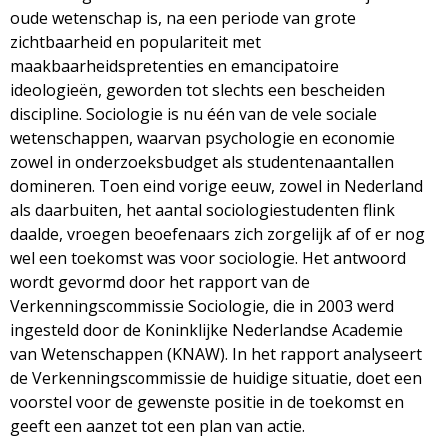
g
oude wetenschap is, na een periode van grote
zichtbaarheid en populariteit met
a
maakbaarheidspretenties en emancipatoire
ideologieën, geworden tot slechts een bescheiden
z
discipline. Sociologie is nu één van de vele sociale
wetenschappen, waarvan psychologie en economie
i
zowel in onderzoeksbudget als studentenaantallen
domineren. Toen eind vorige eeuw, zowel in Nederland
n
als daarbuiten, het aantal sociologiestudenten flink
daalde, vroegen beoefenaars zich zorgelijk af of er nog
e
wel een toekomst was voor sociologie. Het antwoord
wordt gevormd door het rapport van de
Verkenningscommissie Sociologie, die in 2003 werd
ingesteld door de Koninklijke Nederlandse Academie
van Wetenschappen (KNAW). In het rapport analyseert
de Verkenningscommissie de huidige situatie, doet een
voorstel voor de gewenste positie in de toekomst en
geeft een aanzet tot een plan van actie.