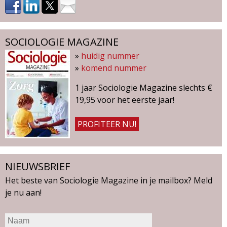
m
m
e
SOCIOLOGIE MAGAZINE
r
»
huidig nummer
1
»
komend nummer
v
a
1 jaar Sociologie Magazine slechts €
n
19,95 voor het eerste jaar!
2
0
PROFITEER NU!
0
6
NIEUWSBRIEF
Het beste van Sociologie Magazine in je mailbox? Meld
je nu aan!