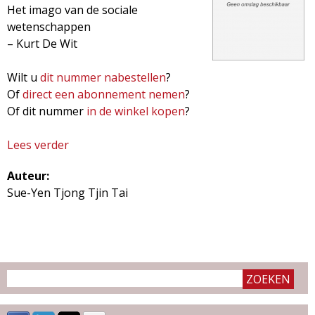
Het imago van de sociale
wetenschappen
– Kurt De Wit
Wilt u
dit nummer nabestellen
?
Of
direct een abonnement nemen
?
Of dit nummer
in de winkel kopen
?
Lees verder
o
v
Auteur:
e
Sue-Yen Tjong Tjin Tai
r
F
a
c
t
a
n
u