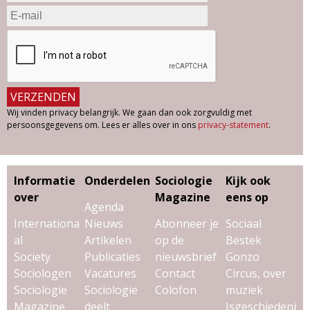
Wij vinden privacy belangrijk. We gaan dan ook zorgvuldig met
persoonsgegevens om. Lees er alles over in ons
privacy-statement
.
Informatie
Onderdelen
Sociologie
Kijk ook
over
Magazine
eens op
Agenda
Internationa
Nieuws
Abonneer je
Sociaal
al
Artikelen
op de
Bestek
Society
Publicaties
nieuwsbrief
Gonzo
Sociologen
Vacatures
Contact
Circus, over
Sociologie
Sociologie
Colofon
muziek
Magazine
deelt
Isgeschiedeni