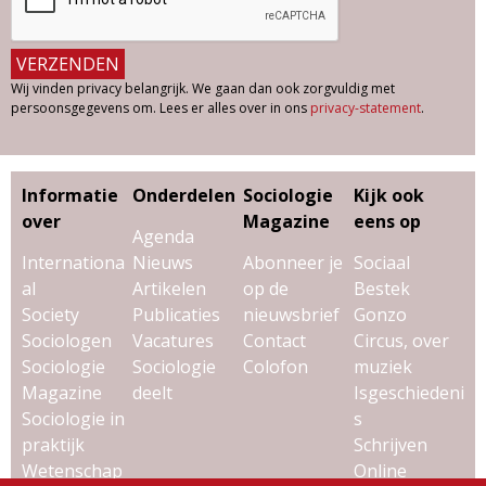
Wij vinden privacy belangrijk. We gaan dan ook zorgvuldig met
persoonsgegevens om. Lees er alles over in ons
privacy-statement
.
Informatie
Onderdelen
Sociologie
Kijk ook
over
Magazine
eens op
Agenda
Internationa
Nieuws
Abonneer je
Sociaal
al
Artikelen
op de
Bestek
Society
Publicaties
nieuwsbrief
Gonzo
Sociologen
Vacatures
Contact
Circus, over
Sociologie
Sociologie
Colofon
muziek
Magazine
deelt
Isgeschiedeni
Sociologie in
s
praktijk
Schrijven
Wetenschap
Online