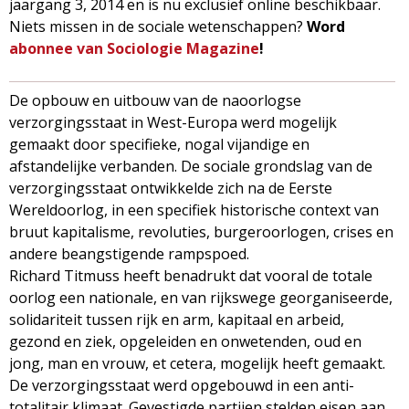
jaargang 3, 2014 en is nu exclusief online beschikbaar.
g
Niets missen in de sociale wetenschappen?
Word
abonnee van Sociologie Magazine
!
a
z
De opbouw en uitbouw van de naoorlogse
verzorgingsstaat in West-Europa werd mogelijk
i
gemaakt door specifieke, nogal vijandige en
afstandelijke verbanden. De sociale grondslag van de
n
verzorgingsstaat ontwikkelde zich na de Eerste
Wereldoorlog, in een specifiek historische context van
e
bruut kapitalisme, revoluties, burgeroorlogen, crises en
andere beangstigende rampspoed.
Richard Titmuss heeft benadrukt dat vooral de totale
oorlog een nationale, en van rijkswege georganiseerde,
solidariteit tussen rijk en arm, kapitaal en arbeid,
gezond en ziek, opgeleiden en onwetenden, oud en
jong, man en vrouw, et cetera, mogelijk heeft gemaakt.
De verzorgingsstaat werd opgebouwd in een anti-
totalitair klimaat. Gevestigde partijen stelden eisen aan