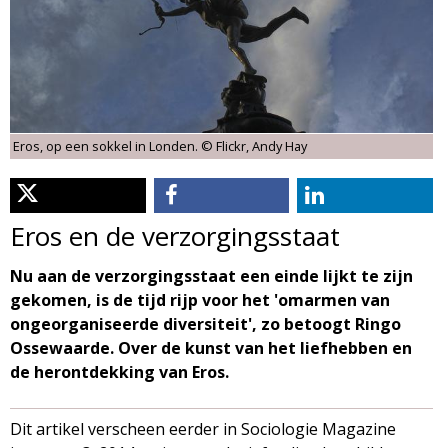
d
i
m
o
e
l
n
Eros, op een sokkel in Londen. © Flickr, Andy Hay
u
o
g
Eros en de verzorgingsstaat
i
Nu aan de verzorgingsstaat een einde lijkt te zijn
gekomen, is de tijd rijp voor het 'omarmen van
e
ongeorganiseerde diversiteit', zo betoogt Ringo
Ossewaarde. Over de kunst van het liefhebben en
M
de herontdekking van Eros.
a
Dit artikel verscheen eerder in Sociologie Magazine