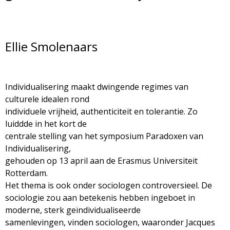
d
i
m
o
Ellie Smolenaars
e
l
n
u
o
Individualisering maakt dwingende regimes van
culturele idealen rond
g
individuele vrijheid, authenticiteit en tolerantie. Zo
luiddde in het kort de
i
centrale stelling van het symposium Paradoxen van
Individualisering,
e
gehouden op 13 april aan de Erasmus Universiteit
Rotterdam.
M
Het thema is ook onder sociologen controversieel. De
sociologie zou aan betekenis hebben ingeboet in
a
moderne, sterk geïndividualiseerde
samenlevingen, vinden sociologen, waaronder Jacques