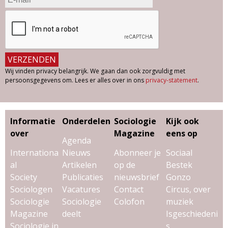
Wij vinden privacy belangrijk. We gaan dan ook zorgvuldig met
persoonsgegevens om. Lees er alles over in ons
privacy-statement
.
Informatie
Onderdelen
Sociologie
Kijk ook
over
Magazine
eens op
Agenda
Internationa
Nieuws
Abonneer je
Sociaal
al
Artikelen
op de
Bestek
Society
Publicaties
nieuwsbrief
Gonzo
Sociologen
Vacatures
Contact
Circus, over
Sociologie
Sociologie
Colofon
muziek
Magazine
deelt
Isgeschiedeni
Sociologie in
s