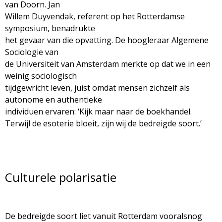
g
van Doorn. Jan
Willem Duyvendak, referent op het Rotterdamse
a
symposium, benadrukte
het gevaar van die opvatting. De hoogleraar Algemene
z
Sociologie van
de Universiteit van Amsterdam merkte op dat we in een
i
weinig sociologisch
tijdgewricht leven, juist omdat mensen zichzelf als
n
autonome en authentieke
individuen ervaren: ‘Kijk maar naar de boekhandel.
e
Terwijl de esoterie bloeit, zijn wij de bedreigde soort.’
Culturele polarisatie
De bedreigde soort liet vanuit Rotterdam vooralsnog