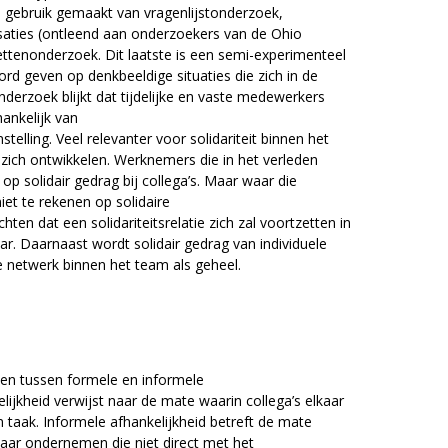
s gebruik gemaakt van vragenlijstonderzoek,
isaties (ontleend aan onderzoekers van de Ohio
nettenonderzoek. Dit laatste is een semi-experimenteel
d geven op denkbeeldige situaties die zich in de
derzoek blijkt dat tijdelijke en vaste medewerkers
ankelijk van
telling. Veel relevanter voor solidariteit binnen het
 zich ontwikkelen. Werknemers die in het verleden
op solidair gedrag bij collega’s. Maar waar die
iet te rekenen op solidaire
en dat een solidariteitsrelatie zich zal voortzetten in
ar. Daarnaast wordt solidair gedrag van individuele
 netwerk binnen het team als geheel.
ken tussen formele en informele
elijkheid verwijst naar de mate waarin collega’s elkaar
taak. Informele afhankelijkheid betreft de mate
aar ondernemen die niet direct met het