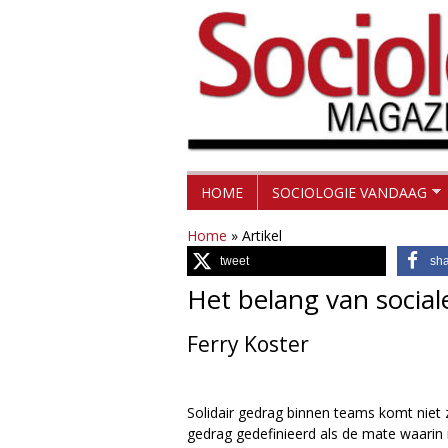
H
S
HOME
SOCIOLOGIE VANDAAG
o
o
Home
»
Artikel
o
tweet
sh
c
f
Het belang van social
d
i
m
Ferry Koster
o
e
l
n
Solidair gedrag binnen teams komt niet z
u
gedrag gedefinieerd als de mate waarin
o