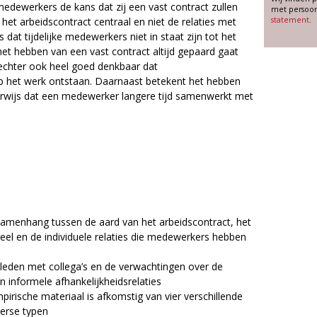
 medewerkers de kans dat zij een vast contract zullen
met persoon
het arbeidscontract centraal en niet de relaties met
statement
.
is dat tijdelijke medewerkers niet in staat zijn tot het
 het hebben van een vast contract altijd gepaard gaat
 echter ook heel goed denkbaar dat
es op het werk ontstaan. Daarnaast betekent het hebben
kerwijs dat een medewerker langere tijd samenwerkt met
samenhang tussen de aard van het arbeidscontract, het
eel en de individuele relaties die medewerkers hebben
erleden met collega’s en de verwachtingen over de
 informele afhankelijkheidsrelaties
irische materiaal is afkomstig van vier verschillende
verse typen