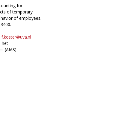
counting for
ects of temporary
ehavior of employees.
03400.
:
f.koster@uva.nl
j het
es (AIAS)