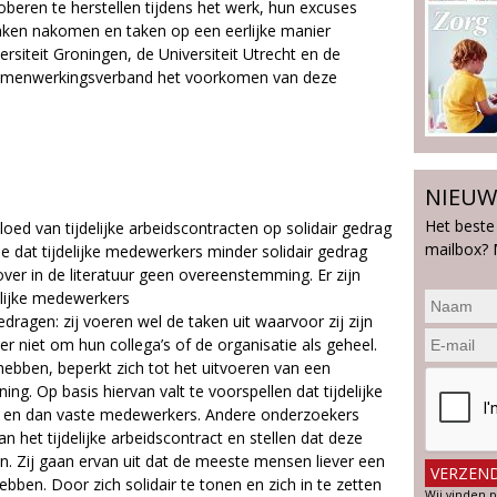
oberen te herstellen tijdens het werk, hun excuses
raken nakomen en taken op een eerlijke manier
rsiteit Groningen, de Universiteit Utrecht en de
n samenwerkingsverband het voorkomen van deze
NIEUW
Het beste
oed van tijdelijke arbeidscontracten op solidair gedrag
mailbox? 
 dat tijdelijke medewerkers minder solidair gedrag
over in de literatuur geen overeenstemming. Er zijn
elijke medewerkers
edragen: zij voeren wel de taken uit waarvoor zij zijn
niet om hun collega’s of de organisatie als geheel.
e hebben, beperkt zich tot het uitvoeren van een
ng. Op basis hiervan valt te voorspellen dat tijdelijke
el en dan vaste medewerkers. Andere onderzoekers
 het tijdelijke arbeidscontract en stellen dat deze
. Zij gaan ervan uit dat de meeste mensen liever een
hebben. Door zich solidair te tonen en zich in te zetten
Wij vinden p