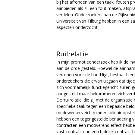
bij het afronden van een taak, fouten pr
aanbieden als zij een fout maken, afsp
g
verdelen. Onderzoekers aan de Rijksunive
Universiteit van Tilburg hebben in ee
i
aspecten onderzocht.
e
M
Ruilrelatie
a
In mijn promotieonderzoek heb ik de invl
aan de orde gesteld. Hoewel de aanname
g
vertonen voor de hand ligt, bestaat hier
onderzoekers die ervan uitgaan dat tijd
a
zich voornamelijk functiegericht zullen g
aangesteld maar bekommeren zich verder 
z
De ‘ruilrelatie’ die zij met de organisati
specifieke taak tegen een bepaalde beloni
i
medewerkers zich minder solidair opst
hebben een tegengestelde benadering van
n
contracten een motiverend effect hebben
vast contract dan een tijdelijk contract 