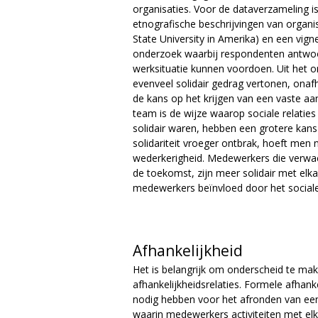
organisaties. Voor de dataverzameling i
etnografische beschrijvingen van organ
State University in Amerika) en een vig
onderzoek waarbij respondenten antwoor
werksituatie kunnen voordoen. Uit het on
evenveel solidair gedrag vertonen, onafh
de kans op het krijgen van een vaste aans
team is de wijze waarop sociale relaties
solidair waren, hebben een grotere kans 
solidariteit vroeger ontbrak, hoeft men n
wederkerigheid. Medewerkers die verwacht
de toekomst, zijn meer solidair met elka
medewerkers beïnvloed door het sociale
Afhankelijkheid
Het is belangrijk om onderscheid te ma
afhankelijkheidsrelaties. Formele afhank
nodig hebben voor het afronden van een 
waarin medewerkers activiteiten met elk