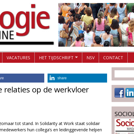
Overslaan
en
naar
de
inhoud
gaan
VACATURES
HET TIJDSCHRIFT
NSV
CONTACT
are
share
e relaties op de werkvloer
SOCIO
omaar tot stand. In Solidarity at Work staat solidair
 medewerkers hun collega’s en leidinggevende helpen