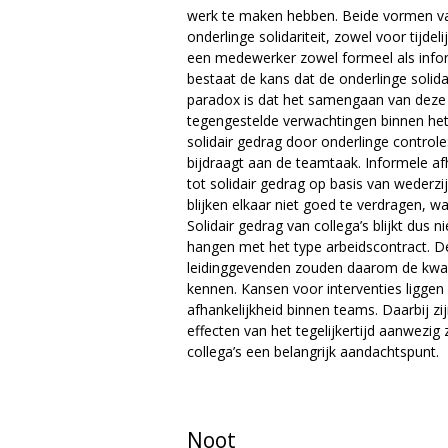
werk te maken hebben. Beide vormen van 
onderlinge solidariteit, zowel voor tijd
een medewerker zowel formeel als inform
bestaat de kans dat de onderlinge solidar
paradox is dat het samengaan van deze 
tegengestelde verwachtingen binnen het 
solidair gedrag door onderlinge controle
bijdraagt aan de teamtaak. Informele af
tot solidair gedrag op basis van wederz
blijken elkaar niet goed te verdragen, 
Solidair gedrag van collega’s blijkt dus 
hangen met het type arbeidscontract. De 
leidinggevenden zouden daarom de kwalit
kennen. Kansen voor interventies liggen
afhankelijkheid binnen teams. Daarbij zi
effecten van het tegelijkertijd aanwezig
collega’s een belangrijk aandachtspunt.
Noot