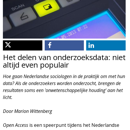
d
i
m
o
e
l
n
u
o
Het delen van onderzoeksdata: niet
g
altijd even populair
i
Hoe gaan Nederlandse sociologen in de praktijk om met hun
data? Als de onderzoekers worden onderzocht, brengen de
e
resultaten soms een 'onwetenschappelijke houding' aan het
licht.
M
Door Marion Wittenberg
a
Open Access
is een speerpunt tijdens het Nederlandse