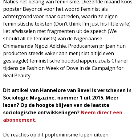
Naties het belang van feminisme. Diezelfde maand koos
g
popster Beyoncé voor het woord Feminist als
achtergrond voor haar optreden, waarin ze eigen
a
feministische teksten (Don’t think I’m just his little wife)
liet afwisselen met fragmenten uit de speech (We
z
should all be feminists) van de Nigeriaanse
Chimamanda Ngozi Adichie. Producenten prijzen hun
i
producten steeds vaker aan met (niet altijd even
geslaagde) feministische boodschappen, zoals Chanel
n
tijdens de Fashion Week of Dove in de Campaign for
Real Beauty.
e
Dit artikel van Hannelore van Bavel is verschenen in
Sociologie Magazine, nummer 1 uit 2015. Meer
lezen? Op de hoogte blijven van de laatste
sociologische ontwikkelingen?
Neem direct een
abonnement.
De reacties op dit popfeminisme lopen uiteen.