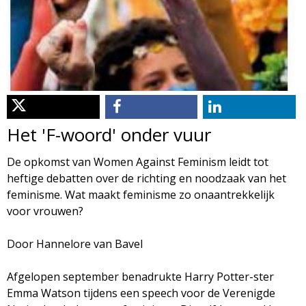
d
i
m
o
e
l
n
u
o
Het 'F-woord' onder vuur
g
De opkomst van Women Against Feminism leidt tot
heftige debatten over de richting en noodzaak van het
i
feminisme. Wat maakt feminisme zo onaantrekkelijk
voor vrouwen?
e
Door Hannelore van Bavel
M
Afgelopen september benadrukte Harry Potter-ster
a
Emma Watson tijdens een speech voor de Verenigde