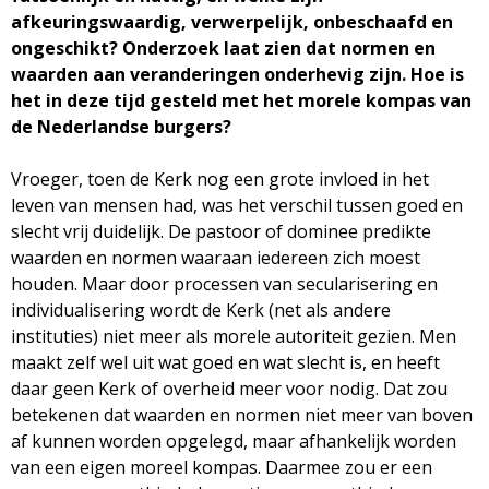
g
afkeuringswaardig, verwerpelijk, onbeschaafd en
ongeschikt? Onderzoek laat zien dat normen en
a
waarden aan veranderingen onderhevig zijn. Hoe is
het in deze tijd gesteld met het morele kompas van
z
de Nederlandse burgers?
i
Vroeger, toen de Kerk nog een grote invloed in het
leven van mensen had, was het verschil tussen goed en
n
slecht vrij duidelijk. De pastoor of dominee predikte
waarden en normen waaraan iedereen zich moest
e
houden. Maar door processen van secularisering en
individualisering wordt de Kerk (net als andere
instituties) niet meer als morele autoriteit gezien. Men
maakt zelf wel uit wat goed en wat slecht is, en heeft
daar geen Kerk of overheid meer voor nodig. Dat zou
betekenen dat waarden en normen niet meer van boven
af kunnen worden opgelegd, maar afhankelijk worden
van een eigen moreel kompas. Daarmee zou er een