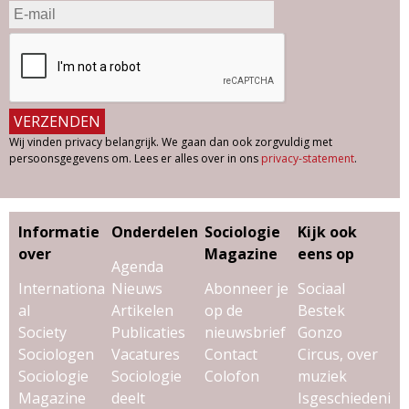
Wij vinden privacy belangrijk. We gaan dan ook zorgvuldig met
persoonsgegevens om. Lees er alles over in ons
privacy-statement
.
Informatie
Onderdelen
Sociologie
Kijk ook
over
Magazine
eens op
Agenda
Internationa
Nieuws
Abonneer je
Sociaal
al
Artikelen
op de
Bestek
Society
Publicaties
nieuwsbrief
Gonzo
Sociologen
Vacatures
Contact
Circus, over
Sociologie
Sociologie
Colofon
muziek
Magazine
deelt
Isgeschiedeni