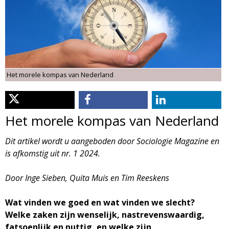
d
i
m
o
e
l
n
Het morele kompas van Nederland
u
o
g
Het morele kompas van Nederland
i
Dit artikel wordt u aangeboden door Sociologie Magazine en
is afkomstig uit nr. 1 2024.
e
Door Inge Sieben, Quita Muis en Tim Reeskens
M
Wat vinden we goed en wat vinden we slecht?
a
Welke zaken zijn wenselijk, nastrevenswaardig,
fatsoenlijk en nuttig, en welke zijn