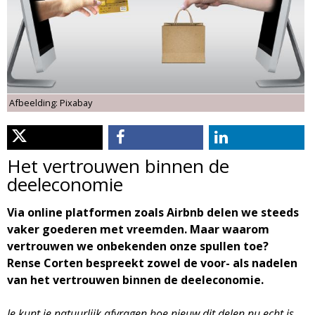
d
i
m
o
e
l
n
Afbeelding: Pixabay
u
o
g
Het vertrouwen binnen de
deeleconomie
i
Via online platformen zoals Airbnb delen we steeds
e
vaker goederen met vreemden. Maar waarom
vertrouwen we onbekenden onze spullen toe?
M
Rense Corten bespreekt zowel de voor- als nadelen
van het vertrouwen binnen de deeleconomie.
a
Je kunt je natuurlijk afvragen hoe nieuw dit delen nu echt is.