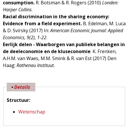
consumption.
R. Botsman & R. Rogers (2010)
Londen:
Harper Collins
.
Racial discrimination in the sharing economy:
Evidence from a field experiment.
B. Edelman, M. Luca
& D. Svirsky (2017) In:
American Economic Journal: Applied
Economics, 9(2), 1-22
.
Eerlijk delen - Waarborgen van publieke belangen in
de deeleconomie en de kluseconomie
. K. Frenken,
A.H.M. van Waes, M.M. Smink & R. van Est (2017) Den
Haag:
Rathenau Instituut.
V
Details
e
Structuur:
r
b
Wetenschap
e
r
g