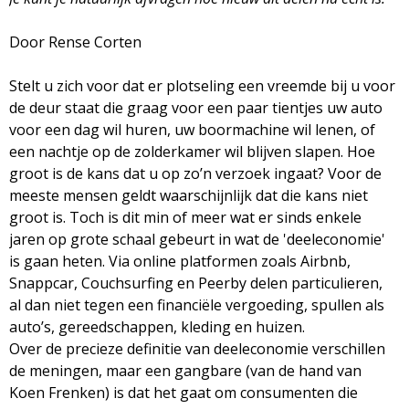
g
Door Rense Corten
a
Stelt u zich voor dat er plotseling een vreemde bij u voor
z
de deur staat die graag voor een paar tientjes uw auto
voor een dag wil huren, uw boormachine wil lenen, of
i
een nachtje op de zolderkamer wil blijven slapen. Hoe
groot is de kans dat u op zo’n verzoek ingaat? Voor de
n
meeste mensen geldt waarschijnlijk dat die kans niet
groot is. Toch is dit min of meer wat er sinds enkele
e
jaren op grote schaal gebeurt in wat de 'deeleconomie'
is gaan heten. Via online platformen zoals Airbnb,
Snappcar, Couchsurfing en Peerby delen particulieren,
al dan niet tegen een financiële vergoeding, spullen als
auto’s, gereedschappen, kleding en huizen.
Over de precieze definitie van deeleconomie verschillen
de meningen, maar een gangbare (van de hand van
Koen Frenken) is dat het gaat om consumenten die