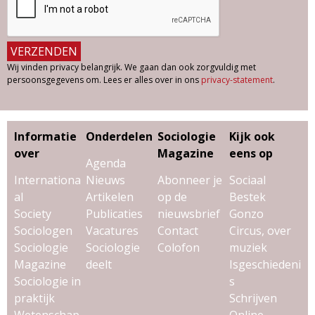
Wij vinden privacy belangrijk. We gaan dan ook zorgvuldig met
persoonsgegevens om. Lees er alles over in ons
privacy-statement
.
Informatie
Onderdelen
Sociologie
Kijk ook
over
Magazine
eens op
Agenda
Internationa
Nieuws
Abonneer je
Sociaal
al
Artikelen
op de
Bestek
Society
Publicaties
nieuwsbrief
Gonzo
Sociologen
Vacatures
Contact
Circus, over
Sociologie
Sociologie
Colofon
muziek
Magazine
deelt
Isgeschiedeni
Sociologie in
s
praktijk
Schrijven
Wetenschap
Online