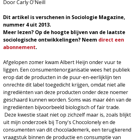
g
Door Carly O'Neill
a
Dit artikel is verschenen in Sociologie Magazine,
nummer 4 uit 2013.
z
Meer lezen? Op de hoogte blijven van de laatste
sociologische ontwikkelingen? Neem
direct een
i
abonnement
.
n
Afgelopen zomer kwam Albert Heijn onder vuur te
liggen. Een consumentenorganisatie wees het publiek
e
erop dat de producten in de puur-en-eerlijklijn ten
onrechte dit label toegedicht krijgen, omdat niet alle
ingrediënten van deze producten onder deze noemer
geschaard kunnen worden. Soms was maar één van de
ingrediënten bijvoorbeeld biologisch of fair trade.
Deze kwestie staat niet op zichzelf maar is, zoals blijkt
uit mijn onderzoek bij Tony's Chocolonely en de
consumenten van dit chocolademerk, een terugkerend
vraagstuk binnen de productie en consumptie van