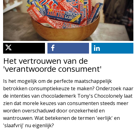
d
i
m
o
e
l
n
u
o
Het vertrouwen van de
g
'verantwoorde consument'
i
Is het mogelijk om de perfecte maatschappelijk
betrokken consumptiekeuze te maken? Onderzoek naar
e
de intenties van chocolademerk Tony's Chocolonely laat
zien dat morele keuzes van consumenten steeds meer
M
worden overschaduwd door onzekerheid en
wantrouwen. Wat betekenen de termen 'eerlijk' en
a
'slaafvrij' nu eigenlijk?