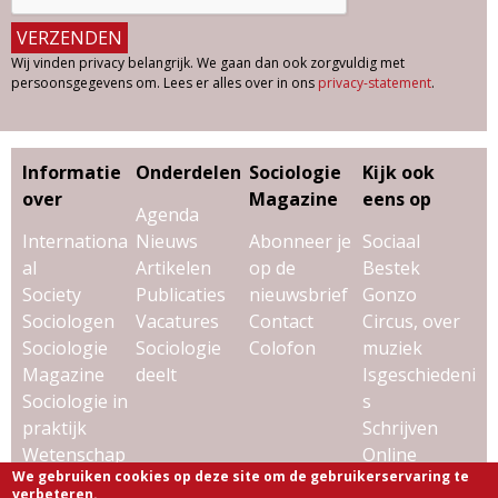
Wij vinden privacy belangrijk. We gaan dan ook zorgvuldig met
persoonsgegevens om. Lees er alles over in ons
privacy-statement
.
Informatie
Onderdelen
Sociologie
Kijk ook
over
Magazine
eens op
Agenda
Internationa
Nieuws
Abonneer je
Sociaal
al
Artikelen
op de
Bestek
Society
Publicaties
nieuwsbrief
Gonzo
Sociologen
Vacatures
Contact
Circus, over
Sociologie
Sociologie
Colofon
muziek
Magazine
deelt
Isgeschiedeni
Sociologie in
s
praktijk
Schrijven
Wetenschap
Online
We gebruiken cookies op deze site om de gebruikerservaring te
& sociologie
Uitgeverij
verbeteren.