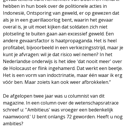
hebben in hun boek over de politionele acties in
Indonesië, Ontsporing van geweld, er op gewezen dat
als je in een guerillaoorlog bent, waarin het gevaar
overal is, je uit moet kijken dat soldaten zich niet
plotseling te buiten gaan aan excessief geweld. Een
andere gevaarsfactor is haatpropaganda. Het is heel
profitabel, bijvoorbeeld in een verkiezingsstrijd, maar je
kunt je afvragen: wil je dat risico wel nemen? In het
Nederlandse onderwijs is het idee 'dat nooit meer' over
de Holocaust er flink ingehamerd. Dat werkt een beetje.
Het is een vorm van indoctrinatie, maar één waar ik erg
vóór ben. Maar zoiets kan ook weer afbrokkelen.”
De afgelopen twee jaar was u columnist van dit
magazine. In een column over de wetenschapsratrace
schreef u: ''Ambitieus' was vroeger een bedenkelijk
naamwoord.' U bent onlangs 72 geworden. Heeft u nog
ambities?