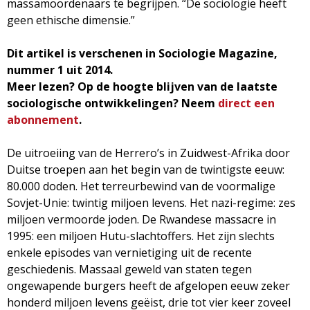
massamoordenaars te begrijpen. “De sociologie heeft
g
geen ethische dimensie.”
a
Dit artikel is verschenen in Sociologie Magazine,
nummer 1 uit 2014.
z
Meer lezen? Op de hoogte blijven van de laatste
sociologische ontwikkelingen? Neem
direct een
i
abonnement
.
n
De uitroeiing van de Herrero’s in Zuidwest-Afrika door
Duitse troepen aan het begin van de twintigste eeuw:
e
80.000 doden. Het terreurbewind van de voormalige
Sovjet-Unie: twintig miljoen levens. Het nazi-regime: zes
miljoen vermoorde joden. De Rwandese massacre in
1995: een miljoen Hutu-slachtoffers. Het zijn slechts
enkele episodes van vernietiging uit de recente
geschiedenis. Massaal geweld van staten tegen
ongewapende burgers heeft de afgelopen eeuw zeker
honderd miljoen levens geëist, drie tot vier keer zoveel