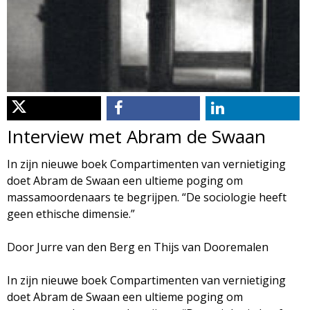
d
i
m
o
e
l
n
u
o
Interview met Abram de Swaan
g
In zijn nieuwe boek Compartimenten van vernietiging
doet Abram de Swaan een ultieme poging om
i
massamoordenaars te begrijpen. “De sociologie heeft
geen ethische dimensie.”
e
Door Jurre van den Berg en Thijs van Dooremalen
M
In zijn nieuwe boek Compartimenten van vernietiging
a
doet Abram de Swaan een ultieme poging om