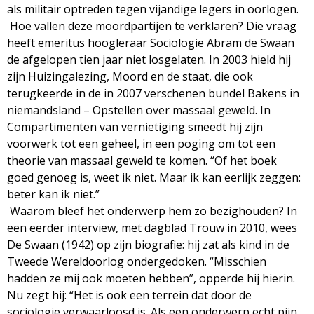
als militair optreden tegen vijandige legers in oorlogen.
Hoe vallen deze moordpartijen te verklaren? Die vraag
heeft emeritus hoogleraar Sociologie Abram de Swaan
de afgelopen tien jaar niet losgelaten. In 2003 hield hij
zijn Huizingalezing, Moord en de staat, die ook
terugkeerde in de in 2007 verschenen bundel Bakens in
niemandsland – Opstellen over massaal geweld. In
Compartimenten van vernietiging smeedt hij zijn
voorwerk tot een geheel, in een poging om tot een
theorie van massaal geweld te komen. “Of het boek
goed genoeg is, weet ik niet. Maar ik kan eerlijk zeggen:
beter kan ik niet.”
Waarom bleef het onderwerp hem zo bezighouden? In
een eerder interview, met dagblad Trouw in 2010, wees
De Swaan (1942) op zijn biografie: hij zat als kind in de
Tweede Wereldoorlog ondergedoken. “Misschien
hadden ze mij ook moeten hebben”, opperde hij hierin.
Nu zegt hij: “Het is ook een terrein dat door de
sociologie verwaarloosd is. Als een onderwerp echt pijn