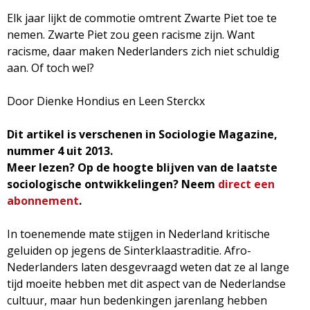
d
i
Elk jaar lijkt de commotie omtrent Zwarte Piet toe te
nemen. Zwarte Piet zou geen racisme zijn. Want
m
o
racisme, daar maken Nederlanders zich niet schuldig
e
aan. Of toch wel?
l
n
Door Dienke Hondius en Leen Sterckx
u
o
Dit artikel is verschenen in Sociologie Magazine,
g
nummer 4 uit 2013.
Meer lezen? Op de hoogte blijven van de laatste
i
sociologische ontwikkelingen? Neem
direct een
abonnement
.
e
In toenemende mate stijgen in Nederland kritische
M
geluiden op jegens de Sinterklaastraditie. Afro-
Nederlanders laten desgevraagd weten dat ze al lange
a
tijd moeite hebben met dit aspect van de Nederlandse
cultuur, maar hun bedenkingen jarenlang hebben