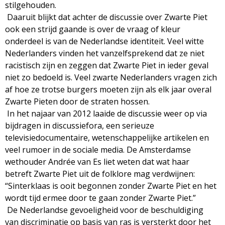
g
stilgehouden.
Daaruit blijkt dat achter de discussie over Zwarte Piet
a
ook een strijd gaande is over de vraag of kleur
onderdeel is van de Nederlandse identiteit. Veel witte
z
Nederlanders vinden het vanzelfsprekend dat ze niet
racistisch zijn en zeggen dat Zwarte Piet in ieder geval
i
niet zo bedoeld is. Veel zwarte Nederlanders vragen zich
af hoe ze trotse burgers moeten zijn als elk jaar overal
n
Zwarte Pieten door de straten hossen.
In het najaar van 2012 laaide de discussie weer op via
e
bijdragen in discussiefora, een serieuze
televisiedocumentaire, wetenschappelijke artikelen en
veel rumoer in de sociale media. De Amsterdamse
wethouder Andrée van Es liet weten dat wat haar
betreft Zwarte Piet uit de folklore mag verdwijnen:
“Sinterklaas is ooit begonnen zonder Zwarte Piet en het
wordt tijd ermee door te gaan zonder Zwarte Piet.”
De Nederlandse gevoeligheid voor de beschuldiging
van discriminatie op basis van ras is versterkt door het