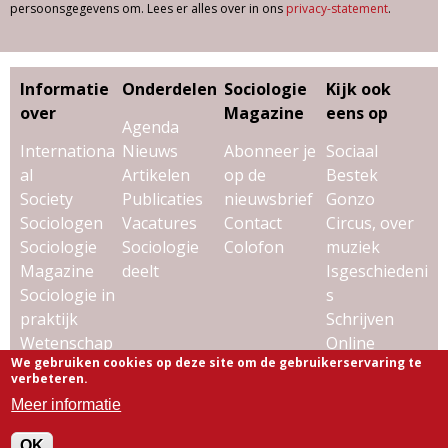
persoonsgegevens om. Lees er alles over in ons
privacy-statement
.
Informatie
Onderdelen
Sociologie
Kijk ook
over
Magazine
eens op
Agenda
Internationa
Nieuws
Abonneer je
Sociaal
al
Artikelen
op de
Bestek
Society
Publicaties
nieuwsbrief
Gonzo
Sociologen
Vacatures
Contact
Circus, over
Sociologie
Sociologie
Colofon
muziek
Magazine
deelt
Isgeschiedeni
Sociologie in
s
praktijk
Schrijven
Wetenschap
Online
We gebruiken cookies op deze site om de gebruikerservaring te
& sociologie
Uitgeverij
verbeteren.
Virtùmedia
Meer informatie
© 2009-2026 Sociologie Magazine |
Privacy-statement
OK