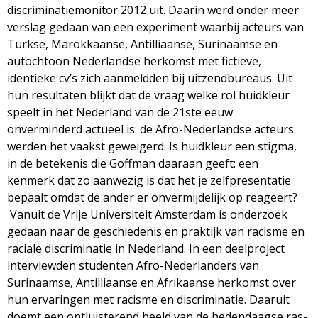
discriminatiemonitor 2012 uit. Daarin werd onder meer
verslag gedaan van een experiment waarbij acteurs van
Turkse, Marokkaanse, Antilliaanse, Surinaamse en
autochtoon Nederlandse herkomst met fictieve,
identieke cv’s zich aanmeldden bij uitzendbureaus. Uit
hun resultaten blijkt dat de vraag welke rol huidkleur
speelt in het Nederland van de 21ste eeuw
onverminderd actueel is: de Afro-Nederlandse acteurs
werden het vaakst geweigerd. Is huidkleur een stigma,
in de betekenis die Goffman daaraan geeft: een
kenmerk dat zo aanwezig is dat het je zelfpresentatie
bepaalt omdat de ander er onvermijdelijk op reageert?
Vanuit de Vrije Universiteit Amsterdam is onderzoek
gedaan naar de geschiedenis en praktijk van racisme en
raciale discriminatie in Nederland. In een deelproject
interviewden studenten Afro-Nederlanders van
Surinaamse, Antilliaanse en Afrikaanse herkomst over
hun ervaringen met racisme en discriminatie. Daaruit
doemt een ontluisterend beeld van de hedendaagse ras-