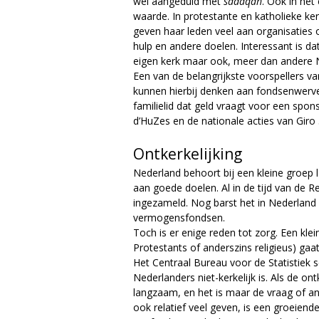
wel aangeduid met
sadaqah
. Ook in het 
waarde. In protestante en katholieke ker
geven haar leden veel aan organisaties o
hulp en andere doelen. Interessant is d
eigen kerk maar ook, meer dan andere Ne
Een van de belangrijkste voorspellers v
kunnen hierbij denken aan fondsenwerve
familielid dat geld vraagt voor een spo
d’HuZes en de nationale acties van Giro
Ontkerkelijking
Nederland behoort bij een kleine groep
aan goede doelen. Al in de tijd van de R
ingezameld. Nog barst het in Nederland v
vermogensfondsen.
Toch is er enige reden tot zorg. Een klei
Protestants of anderszins religieus) ga
Het Centraal Bureau voor de Statistiek 
Nederlanders niet-kerkelijk is. Als de on
langzaam, en het is maar de vraag of an
ook relatief veel geven, is een groeiende