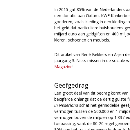
e
In 2015 gaf 85% van de Nederlanders aa
een donatie aan Oxfam, KWF Kankerbestri
goederen, zoals kleding in een kleding
het geld dat particuliere huishoudens g
miljard euro aan geldgiften en 400 milj
kleren, schoenen en meubels.
Dit artikel van René Bekkers en Arjen d
jaargang 3. Niets missen in de sociale
Magazine
!
Geefgedrag
Een groot deel van dit bedrag komt va
becijferde onlangs dat de dertig gulste
in Nederland
schat het gemiddelde geef
vermogen tussen de 500.000 en 1 miljo
vermogen boven de miljoen op 1.837 euro
toepassing, vaak de 80-20 regel genoem
80% van het totaal gegeven bedrag. In 