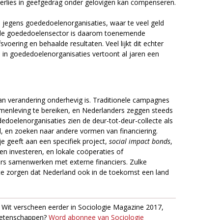
erlies in geefgedrag onder gelovigen kan compenseren.
 jegens goededoelenorganisaties, waar te veel geld
In de goededoelensector is daarom toenemende
voering en behaalde resultaten. Veel lijkt dit echter
 in goededoelenorganisaties vertoont al jaren een
aan verandering onderhevig is. Traditionele campagnes
amenleving te bereiken, en Nederlanders zeggen steeds
edoelenorganisaties zien de deur-tot-deur-collecte als
l, en zoeken naar andere vormen van financiering.
je geeft aan een specifiek project,
social impact bonds
,
en investeren, en lokale coöperaties of
s samenwerken met externe financiers. Zulke
r te zorgen dat Nederland ook in de toekomst een land
e Wit verscheen eerder in Sociologie Magazine 2017,
 wetenschappen?
Word abonnee van Sociologie