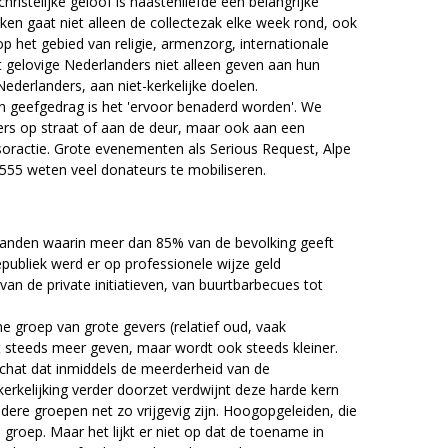
christelijke geloof is naastenliefde een belangrijke
ken gaat niet alleen de collectezak elke week rond, ook
p het gebied van religie, armenzorg, internationale
at gelovige Nederlanders niet alleen geven aan hun
derlanders, aan niet-kerkelijke doelen.
an geefgedrag is het 'ervoor benaderd worden'. We
rs op straat of aan de deur, maar ook aan een
nsoractie. Grote evenementen als Serious Request, Alpe
 555 weten veel donateurs te mobiliseren.
 landen waarin meer dan 85% van de bevolking geeft
epubliek werd er op professionele wijze geld
an de private initiatieven, van buurtbarbecues tot
ne groep van grote gevers (relatief oud, vaak
at steeds meer geven, maar wordt ook steeds kleiner.
schat dat inmiddels de meerderheid van de
tkerkelijking verder doorzet verdwijnt deze harde kern
dere groepen net zo vrijgevig zijn. Hoogopgeleiden, die
 groep. Maar het lijkt er niet op dat de toename in