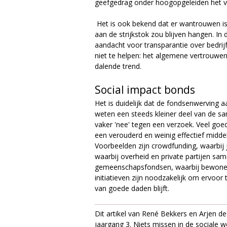
geefgedrag onder hoogopgeleiden het v
Het is ook bekend dat er wantrouwen is
aan de strijkstok zou blijven hangen. 
aandacht voor transparantie over bedrijfs
niet te helpen: het algemene vertrouwen
dalende trend.
Social impact bonds
Het is duidelijk dat de fondsenwerving 
weten een steeds kleiner deel van de s
vaker 'nee' tegen een verzoek. Veel goed
een verouderd en weinig effectief midde
Voorbeelden zijn crowdfunding, waarbij 
waarbij overheid en private partijen sam
gemeenschapsfondsen, waarbij bewoner
initiatieven zijn noodzakelijk om ervoo
van goede daden blijft.
Dit artikel van René Bekkers en Arjen d
jaargang 3. Niets missen in de sociale