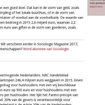
met persoon
statement
.
n een goed doel. Dat kan in de vorm van geld, zoals
jding of het lokale buurthuis, of in de vorm van
container of voedsel aan de voedselbank. De waarde van
even bedroeg in 2015 2,6 miljard euro, waarvan 2,2
oen euro aan giften in de vorm van goederen, zoals
e Wit verscheen eerder in Sociologie Magazine 2017,
 wetenschappen?
Word abonnee van Sociologie
n vermogende Nederlanders. NRC Handelsblad
 filantropen 246,4 miljoen euro weggaven in 2015.
Geven
gedrag voor huishoudens met een vrij beschikbaar
en euro op 900 euro en voor huishoudens met een
 per huishouden. Hier lijkt het Pareto-principe van
d: 20% van de gevers is verantwoordelijk voor
Nederland is de gulste 20% van de Nederlanders