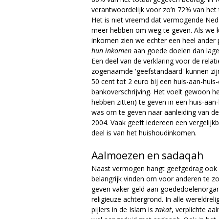
verantwoordelijk voor zo’n 72% van het 
Het is niet vreemd dat vermogende Ne
meer hebben om weg te geven. Als we ki
inkomen zien we echter een heel ander
hun inkomen
aan goede doelen dan lage
Een deel van de verklaring voor de relat
zogenaamde 'geefstandaard' kunnen zijn.
50 cent tot 2 euro bij een huis-aan-huis-
bankoverschrijving. Het voelt gewoon he
hebben zitten) te geven in een huis-aan-
was om te geven naar aanleiding van de 
2004. Vaak geeft iedereen een vergelijkb
deel is van het huishoudinkomen.
Aalmoezen en sadaqah
Naast vermogen hangt geefgedrag ook 
belangrijk vinden om voor anderen te 
geven vaker geld aan goededoelenorgan
religieuze achtergrond. In alle wereldreli
pijlers in de Islam is
zakat
, verplichte a