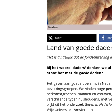
g
i
Pixabay
e
tweet
sh
M
Land van goede dade
a
'Het is duidelijke dat de fondsenwerving 
g
Bij het woord 'daders' denken we al
a
staat het met de
goede
daden?
z
Het geven aan goede doelen is in Neder
bevolkingsgroepen. We vinden hoge perc
i
herkomstgroepen, mannen en vrouwen, j
verschillende typen huishoudens, met ve
n
blijkt uit het onderzoek
Geven in Nederl
Vrije Universiteit Amsterdam.