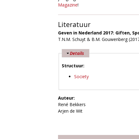
Magazine
!
Literatuur
Geven in Nederland 2017: Giften, Sp
T.N.M. Schuyt & B.M. Gouwenberg (201
V
Details
e
Structuur:
r
b
Society
e
r
g
Auteur:
e
René Bekkers
n
Arjen de Wit