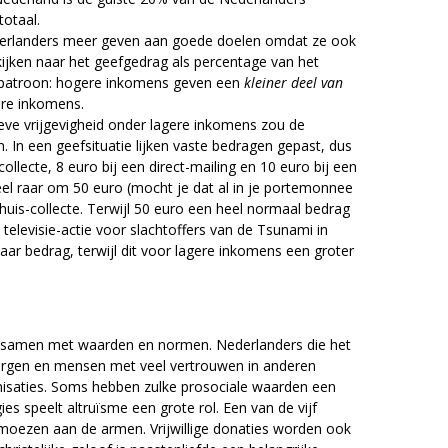
totaal.
derlanders meer geven aan goede doelen omdat ze ook
jken naar het geefgedrag als percentage van het
 patroon: hogere inkomens geven een
kleiner deel van
re inkomens.
ieve vrijgevigheid onder lagere inkomens zou de
 In een geefsituatie lijken vaste bedragen gepast, dus
collecte, 8 euro bij een direct-mailing en 10 euro bij een
el raar om 50 euro (mocht je dat al in je portemonnee
huis-collecte. Terwijl 50 euro een heel normaal bedrag
televisie-actie voor slachtoffers van de Tsunami in
aar bedrag, terwijl dit voor lagere inkomens een groter
samen met waarden en normen. Nederlanders die het
zorgen en mensen met veel vertrouwen in anderen
isaties. Soms hebben zulke prosociale waarden een
gies speelt altruïsme een grote rol. Een van de vijf
almoezen aan de armen. Vrijwillige donaties worden ook