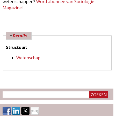
wetenschappen?
Word abonnee van Sociologie
Magazine
!
V
Details
e
Structuur:
r
b
Wetenschap
e
r
g
e
n