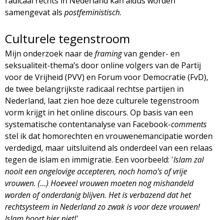
radicaal rechts in Nederland kan aldus worden
samengevat als
postfeministisch
.
Culturele tegenstroom
Mijn onderzoek naar de
framing
van gender- en
seksualiteit-thema’s door online volgers van de Partij
voor de Vrijheid (PVV) en Forum voor Democratie (FvD),
de twee belangrijkste radicaal rechtse partijen in
Nederland, laat zien hoe deze culturele tegenstroom
vorm krijgt in het online discours. Op basis van een
systematische contentanalyse van Facebook-
comments
stel ik dat homorechten en vrouwenemancipatie worden
verdedigd, maar uitsluitend als onderdeel van een relaas
tegen de islam en immigratie. Een voorbeeld: '
Islam zal
nooit een ongelovige accepteren, noch homo’s of vrije
vrouwen. (…) Hoeveel vrouwen moeten nog mishandeld
worden of onderdanig blijven. Het is verbazend dat het
rechtsysteem in Nederland zo zwak is voor deze vrouwen!
Islam hoort hier niet!'