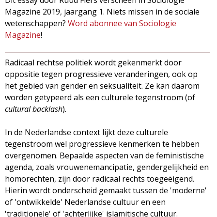
g
Magazine 2019, jaargang 1. Niets missen in de sociale
wetenschappen?
Word abonnee van Sociologie
a
Magazine
!
z
Radicaal rechtse politiek wordt gekenmerkt door
i
oppositie tegen progressieve veranderingen, ook op
het gebied van gender en seksualiteit. Ze kan daarom
n
worden getypeerd als een culturele tegenstroom (of
cultural backlash
).
e
In de Nederlandse context lijkt deze culturele
tegenstroom wel progressieve kenmerken te hebben
overgenomen. Bepaalde aspecten van de feministische
agenda, zoals vrouwenemancipatie, gendergelijkheid en
homorechten, zijn door radicaal rechts toegeëigend.
Hierin wordt onderscheid gemaakt tussen de 'moderne'
of 'ontwikkelde' Nederlandse cultuur en een
'traditionele' of 'achterlijke' islamitische cultuur.