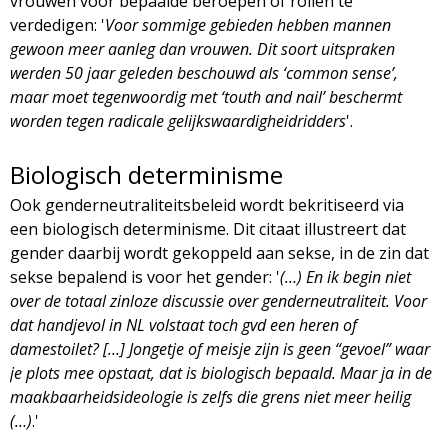
vrouwen voor bepaalde beroepen of rollen te
verdedigen: '
Voor sommige gebieden hebben mannen
gewoon meer aanleg dan vrouwen. Dit soort uitspraken
werden 50 jaar geleden beschouwd als ‘common sense’,
maar moet tegenwoordig met ‘touth and nail’ beschermt
worden tegen radicale gelijkswaardigheidridders
'.
Biologisch determinisme
Ook genderneutraliteitsbeleid wordt bekritiseerd via
een biologisch determinisme. Dit citaat illustreert dat
gender daarbij wordt gekoppeld aan sekse, in de zin dat
sekse bepalend is voor het gender: '
(…) En ik begin niet
over de totaal zinloze discussie over genderneutraliteit. Voor
dat handjevol in NL volstaat toch gvd een heren of
damestoilet? […] Jongetje of meisje zijn is geen “gevoel” waar
je plots mee opstaat, dat is biologisch bepaald. Maar ja in de
maakbaarheidsideologie is zelfs die grens niet meer heilig
(…)
.'