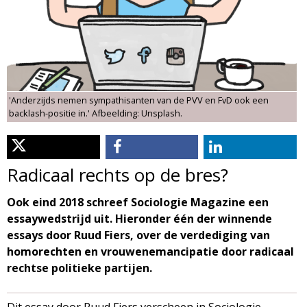
d
i
m
o
e
l
n
'Anderzijds nemen sympathisanten van de PVV en FvD ook een
u
o
backlash-positie in.' Afbeelding: Unsplash.
g
Radicaal rechts op de bres?
i
Ook eind 2018 schreef Sociologie Magazine een
e
essaywedstrijd uit. Hieronder één der winnende
essays door Ruud Fiers, over de verdediging van
M
homorechten en vrouwenemancipatie door radicaal
rechtse politieke partijen.
a
Dit essay door Ruud Fiers verscheen in Sociologie