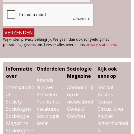
Wij vinden privacy belangrijk. We gaan dan ook zorgvuldig met
persoonsgegevens om. Lees er alles over in ons
privacy-statement
.
Informatie
Onderdelen
Sociologie
Kijk ook
over
Magazine
eens op
Agenda
Internationa
Nieuws
Abonneer je
Sociaal
al
Artikelen
op de
Bestek
Society
Publicaties
nieuwsbrief
Gonzo
Sociologen
Vacatures
Contact
Circus, over
Sociologie
Sociologie
Colofon
muziek
Magazine
deelt
Isgeschiedeni
Sociologie in
s