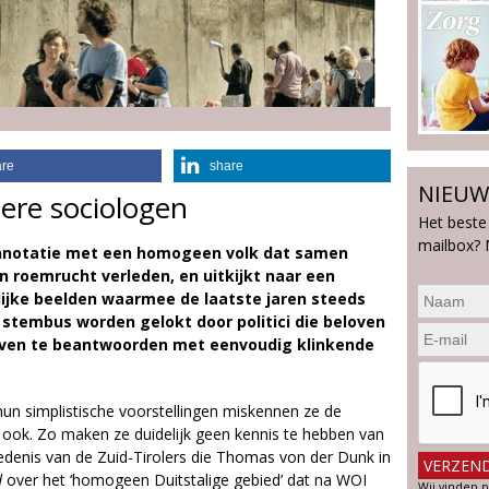
are
share
NIEUW
ere sociologen
Het beste
mailbox? 
onnotatie met een homogeen volk dat samen
n roemrucht verleden, en uitkijkt naar een
lijke beelden waarmee de laatste jaren steeds
stembus worden gelokt door politici die beloven
even te beantwoorden met eenvoudig klinkende
hun simplistische voorstellingen miskennen ze de
n ook. Zo maken ze duidelijk geen kennis te hebben van
edenis van de Zuid-Tirolers die Thomas von der Dunk in
d
over het ‘homogeen Duitstalige gebied’ dat na WOI
Wij vinden p