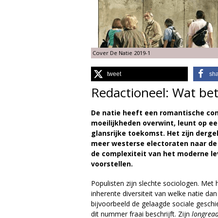
g
i
Cover De Natie 2019-1
e
tweet
sh
M
Redactioneel: Wat bet
a
De natie heeft een romantische c
g
moeilijkheden overwint, leunt op ee
glansrijke toekomst. Het zijn derge
a
meer westerse electoraten naar de 
de complexiteit van het moderne l
z
voorstellen.
i
Populisten zijn slechte sociologen. Met 
inherente diversiteit van welke natie da
n
bijvoorbeeld de gelaagde sociale geschi
dit nummer fraai beschrijft. Zijn
longrea