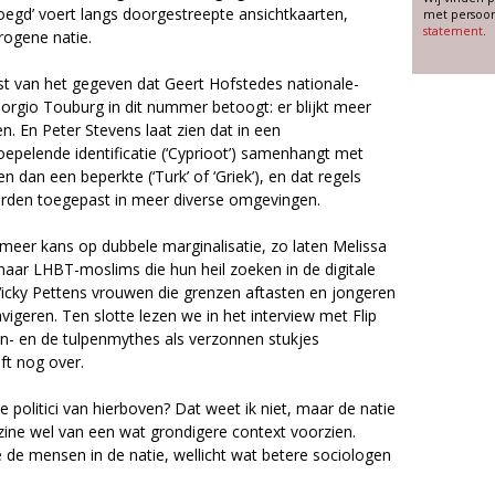
voegd’ voert langs doorgestreepte ansichtkaarten,
met persoon
statement
.
rogene natie.
ust van het gegeven dat Geert Hofstedes nationale-
Giorgio Touburg in dit nummer betoogt: er blijkt meer
en. En Peter Stevens laat zien dat in een
oepelende identificatie (‘Cyprioot’) samenhangt met
 dan een beperkte (‘Turk’ of ‘Griek’), en dat regels
 worden toegepast in meer diverse omgevingen.
meer kans op dubbele marginalisatie, zo laten Melissa
 naar LHBT-moslims die hun heil zoeken in de digitale
Vicky Pettens vrouwen die grenzen aftasten en jongeren
vigeren. Ten slotte lezen we in het interview met Flip
n- en de tulpenmythes als verzonnen stukjes
ft nog over.
 politici van hierboven? Dat weet ik niet, maar de natie
ine wel van een wat grondigere context voorzien.
e de mensen in de natie, wellicht wat betere sociologen