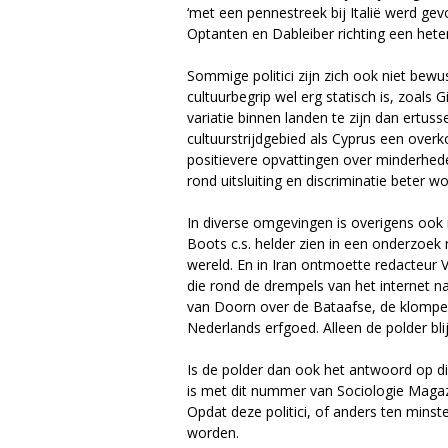
e
‘met een pennestreek bij Italië werd ge
Optanten en Dableiber richting een hete
Sommige politici zijn zich ook niet bew
cultuurbegrip wel erg statisch is, zoals 
variatie binnen landen te zijn dan ertuss
cultuurstrijdgebied als Cyprus een overk
positievere opvattingen over minderheden
rond uitsluiting en discriminatie beter
In diverse omgevingen is overigens ook 
Boots c.s. helder zien in een onderzoek
wereld. En in Iran ontmoette redacteur 
die rond de drempels van het internet na
van Doorn over de Bataafse, de klompe
Nederlands erfgoed. Alleen de polder blij
Is de polder dan ook het antwoord op die
is met dit nummer van Sociologie Magaz
Opdat deze politici, of anders ten minst
worden.