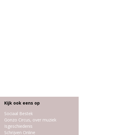
Kijk ook eens op
Sociaal Bestek
Gonzo Circus, over muziek
Isgeschiedenis
Schrijven Online