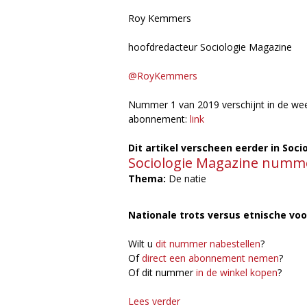
Roy Kemmers
hoofdredacteur Sociologie Magazine
@RoyKemmers
Nummer 1 van 2019 verschijnt in de wee
abonnement:
link
Dit artikel verscheen eerder in Soc
Sociologie Magazine numme
Thema:
De natie
Nationale trots versus etnische vo
Wilt u
dit nummer nabestellen
?
Of
direct een abonnement nemen
?
Of dit nummer
in de winkel kopen
?
Lees verder
o