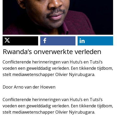
d
i
m
o
e
l
n
u
o
Rwanda’s onverwerkte verleden
g
Conflicterende herinneringen van Hutu’s en Tutsi’s
voeden een gewelddadig verleden. Een tikkende tijdbom,
i
stelt mediawetenschapper Olivier Nyirubugara.
e
Door Arno van der Hoeven
M
Conflicterende herinneringen van Hutu’s en Tutsi’s
voeden een gewelddadig verleden. Een tikkende tijdbom,
a
stelt mediawetenschapper Olivier Nyirubugara.