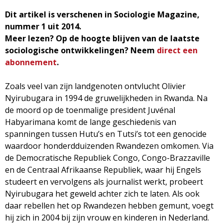
g
Dit artikel is verschenen in Sociologie Magazine,
nummer 1 uit 2014.
a
Meer lezen? Op de hoogte blijven van de laatste
sociologische ontwikkelingen? Neem
direct een
z
abonnement
.
i
Zoals veel van zijn landgenoten ontvlucht Olivier
Nyirubugara in 1994 de gruwelijkheden in Rwanda. Na
n
de moord op de toenmalige president Juvénal
Habyarimana komt de lange geschiedenis van
e
spanningen tussen Hutu’s en Tutsi’s tot een genocide
waardoor honderdduizenden Rwandezen omkomen. Via
de Democratische Republiek Congo, Congo-Brazzaville
en de Centraal Afrikaanse Republiek, waar hij Engels
studeert en vervolgens als journalist werkt, probeert
Nyirubugara het geweld achter zich te laten. Als ook
daar rebellen het op Rwandezen hebben gemunt, voegt
hij zich in 2004 bij zijn vrouw en kinderen in Nederland.