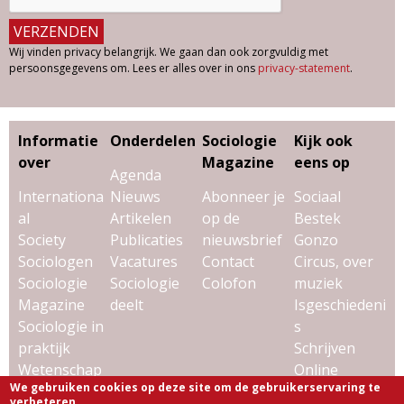
Wij vinden privacy belangrijk. We gaan dan ook zorgvuldig met
persoonsgegevens om. Lees er alles over in ons
privacy-statement
.
Informatie
Onderdelen
Sociologie
Kijk ook
over
Magazine
eens op
Agenda
Internationa
Nieuws
Abonneer je
Sociaal
al
Artikelen
op de
Bestek
Society
Publicaties
nieuwsbrief
Gonzo
Sociologen
Vacatures
Contact
Circus, over
Sociologie
Sociologie
Colofon
muziek
Magazine
deelt
Isgeschiedeni
Sociologie in
s
praktijk
Schrijven
Wetenschap
Online
We gebruiken cookies op deze site om de gebruikerservaring te
& sociologie
Uitgeverij
verbeteren.