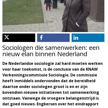
d
i
m
o
e
l
n
u
o
Sociologen die samenwerken: een
g
nieuw elan binnen Nederland
i
De Nederlandse sociologie zal hard moeten werken
voor haar toekomst, is de conclusie van de KNAW
e
Verkenningscommissie Sociologie. De commissie
heeft inmiddels ondervonden dat de bereidheid
M
daartoe onder sociologen groot is en er zijn
bovendien nieuwe initiatieven tot samenwerking
a
ontstaan. Vanwege de vroegere belangenstrijd is
dat goed nieuws. Engbersen over het eindrapport