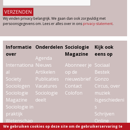
Wij vinden privacy belangrijk. We gaan dan ook zorgvuldig met
persoonsgegevens om. Lees er alles over in ons
privacy-statement
.
Informatie
Onderdelen
Sociologie
Kijk ook
over
Magazine
eens op
Agenda
Internationa
Nieuws
Abonneer je
Sociaal
al
Artikelen
op de
Bestek
Society
Publicaties
nieuwsbrief
Gonzo
Sociologen
Vacatures
Contact
Circus, over
Sociologie
Sociologie
Colofon
muziek
Magazine
deelt
Isgeschiedeni
Sociologie in
s
praktijk
Schrijven
Wetenschap
Online
We gebruiken cookies op deze site om de gebruikerservaring te
& sociologie
Uitgeverij