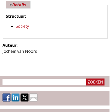
V
Details
e
Structuur:
r
b
Society
e
r
g
Auteur:
e
Jochem van Noord
n