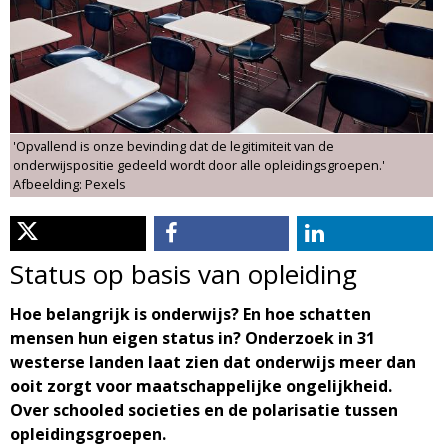
d
i
m
o
e
l
n
'Opvallend is onze bevinding dat de legitimiteit van de
u
o
onderwijspositie gedeeld wordt door alle opleidingsgroepen.'
Afbeelding: Pexels
g
i
Status op basis van opleiding
e
Hoe belangrijk is onderwijs? En hoe schatten
mensen hun eigen status in? Onderzoek in 31
M
westerse landen laat zien dat onderwijs meer dan
ooit zorgt voor maatschappelijke ongelijkheid.
a
Over schooled societies en de polarisatie tussen
opleidingsgroepen.