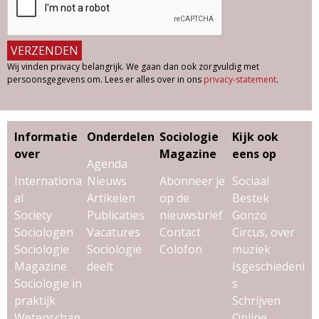
Wij vinden privacy belangrijk. We gaan dan ook zorgvuldig met
persoonsgegevens om. Lees er alles over in ons
privacy-statement
.
Informatie
Onderdelen
Sociologie
Kijk ook
over
Magazine
eens op
Agenda
Internationa
Nieuws
Abonneer je
Sociaal
al
Artikelen
op de
Bestek
Society
Publicaties
nieuwsbrief
Gonzo
Sociologen
Vacatures
Contact
Circus, over
Sociologie
Sociologie
Colofon
muziek
Magazine
deelt
Isgeschiedeni
Sociologie in
s
praktijk
Schrijven
Wetenschap
Online