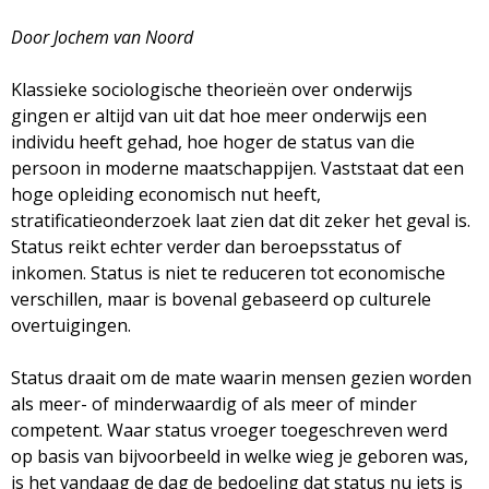
g
Door Jochem van Noord
a
Klassieke sociologische theorieën over onderwijs
z
gingen er altijd van uit dat hoe meer onderwijs een
individu heeft gehad, hoe hoger de status van die
i
persoon in moderne maatschappijen. Vaststaat dat een
hoge opleiding economisch nut heeft,
n
stratificatieonderzoek laat zien dat dit zeker het geval is.
Status reikt echter verder dan beroepsstatus of
e
inkomen. Status is niet te reduceren tot economische
verschillen, maar is bovenal gebaseerd op culturele
overtuigingen.
Status draait om de mate waarin mensen gezien worden
als meer- of minderwaardig of als meer of minder
competent. Waar status vroeger toegeschreven werd
op basis van bijvoorbeeld in welke wieg je geboren was,
is het vandaag de dag de bedoeling dat status nu iets is