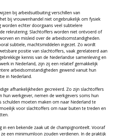
jzen bij arbeidsuitbuiting verschillen van
het bij vrouwenhandel niet ongebruikelijk om fysiek
ng worden echter doorgaans veel subtielere
 de rekrutering. Slachtoffers worden niet ontvoerd of
eworven en misleid over de arbeidsomstandigheden.
ooral subtiele, machtsmiddelen ingezet. Zo wordt
etsbare positie van slachtoffers, vaak gerelateerd aan
gebrekkige kennis van de Nederlandse samenleving en
erk in Nederland, zijn zij een relatief gemakkelijk
lechtere arbeidsomstandigheden gewend vanuit hun
tie in Nederland.
dige afhankelijkheden gecreëerd. Zo zijn slachtoffers
 van hun werkgever, nemen de werkgevers soms hun
ms schulden moeten maken om naar Nederland te
oeilijk voor slachtoffers om naar buiten te treden en
tten.
g in een bekende zaak uit de champignonteelt. Vooraf
t ze een minimumloon zouden verdienen. In de praktijk