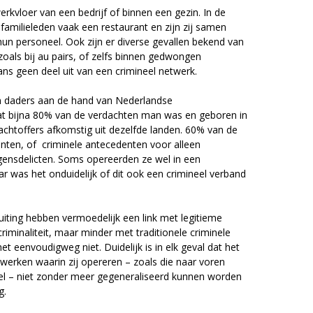
erkvloer van een bedrijf of binnen een gezin. In de
familieleden vaak een restaurant en zijn zij samen
hun personeel. Ook zijn er diverse gevallen bekend van
 zoals bij au pairs, of zelfs binnen gedwongen
ns geen deel uit van een crimineel netwerk.
n daders aan de hand van Nederlandse
at bijna 80% van de verdachten man was en geboren in
chtoffers afkomstig uit dezelfde landen. 60% van de
nten, of criminele antecedenten voor alleen
ogensdelicten. Soms opereerden ze wel in een
 was het onduidelijk of dit ook een crimineel verband
buiting hebben vermoedelijk een link met legitieme
riminaliteit, maar minder met traditionele criminele
 eenvoudigweg niet. Duidelijk is in elk geval dat het
werken waarin zij opereren – zoals die naar voren
l – niet zonder meer gegeneraliseerd kunnen worden
g.