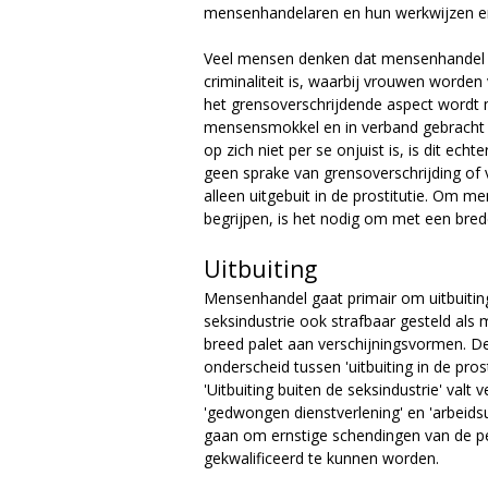
e
mensenhandelaren en hun werkwijzen er 
Veel mensen denken dat mensenhandel 
criminaliteit is, waarbij vrouwen worde
het grensoverschrijdende aspect wordt
mensensmokkel en in verband gebracht m
op zich niet per se onjuist is, is dit echt
geen sprake van grensoverschrijding of 
alleen uitgebuit in de prostitutie. Om 
begrijpen, is het nodig om met een bred
Uitbuiting
Mensenhandel gaat primair om uitbuiting
seksindustrie ook strafbaar gesteld als
breed palet aan verschijningsvormen. 
onderscheid tussen 'uitbuiting in de prost
'Uitbuiting buiten de seksindustrie' valt v
'gedwongen dienstverlening' en 'arbeidsu
gaan om ernstige schendingen van de pe
gekwalificeerd te kunnen worden.