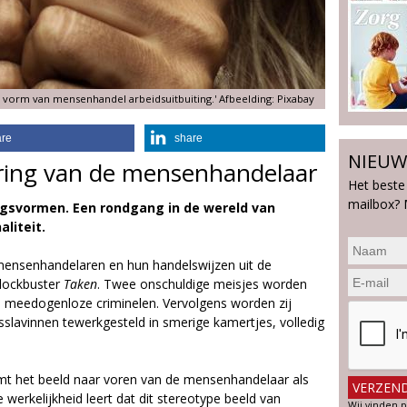
 vorm van mensenhandel arbeidsuitbuiting.' Afbeelding: Pixabay
are
share
NIEUW
ering van de mensenhandelaar
Het beste
mailbox? 
ngsvormen. Een rondgang in de wereld van
liteit.
 mensenhandelaren en hun handelswijzen uit de
lockbuster
Taken
. Twee onschuldige meisjes worden
l meedogenloze criminelen. Vervolgens worden zij
sslavinnen tewerkgesteld in smerige kamertjes, volledig
omt het beeld naar voren van de mensenhandelaar als
 werkelijkheid leert dat dit stereotype beeld van
Wij vinden p