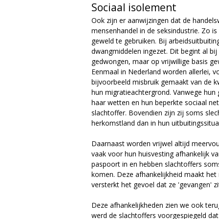
Sociaal isolement
Ook zijn er aanwijzingen dat de handelswi
mensenhandel in de seksindustrie. Zo is 
geweld te gebruiken. Bij arbeidsuitbuiti
dwangmiddelen ingezet. Dit begint al bij
gedwongen, maar op vrijwillige basis g
Eenmaal in Nederland worden allerlei, v
bijvoorbeeld misbruik gemaakt van de kw
hun migratieachtergrond. Vanwege hun 
haar wetten en hun beperkte sociaal netw
slachtoffer. Bovendien zijn zij soms s
herkomstland dan in hun uitbuitingssitua
Daarnaast worden vrijwel altijd meervou
vaak voor hun huisvesting afhankelijk
paspoort in en hebben slachtoffers so
komen. Deze afhankelijkheid maakt het m
versterkt het gevoel dat ze 'gevangen' zi
Deze afhankelijkheden zien we ook teru
werd de slachtoffers voorgespiegeld da