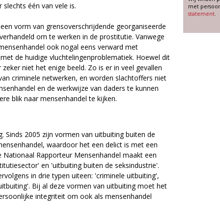
slechts één van vele is.
met persoon
statement
.
een vorm van grensoverschrijdende georganiseerde
n verhandeld om te werken in de prostitutie. Vanwege
 mensenhandel ook nogal eens verward met
et de huidige vluchtelingenproblematiek. Hoewel dit
er zeker niet het enige beeld. Zo is er in veel gevallen
van criminele netwerken, en worden slachtoffers niet
mensenhandel en de werkwijze van daders te kunnen
ere blik naar mensenhandel te kijken.
. Sinds 2005 zijn vormen van uitbuiting buiten de
 mensenhandel, waardoor het een delict is met een
De Nationaal Rapporteur Mensenhandel maakt een
itutiesector' en 'uitbuiting buiten de seksindustrie'.
ervolgens in drie typen uiteen: 'criminele uitbuiting',
itbuiting'. Bij al deze vormen van uitbuiting moet het
rsoonlijke integriteit om ook als mensenhandel