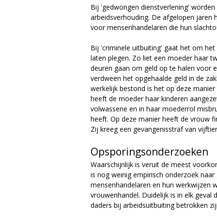
Bij 'gedwongen dienstverlening' worden 
arbeidsverhouding. De afgelopen jaren 
voor mensenhandelaren die hun slachtof
Bij 'criminele uitbuiting' gaat het om het
laten plegen. Zo liet een moeder haar tw
deuren gaan om geld op te halen voor 
verdween het opgehaalde geld in de za
werkelijk bestond is het op deze manie
heeft de moeder haar kinderen aangezet
volwassene en in haar moederrol misbru
heeft. Op deze manier heeft de vrouw fin
Zij kreeg een gevangenisstraf van vijf
Opsporingsonderzoeken
Waarschijnlijk is veruit de meest voork
is nog weinig empirisch onderzoek naar
mensenhandelaren en hun werkwijzen w
vrouwenhandel. Duidelijk is in elk geva
daders bij arbeidsuitbuiting betrokken zij