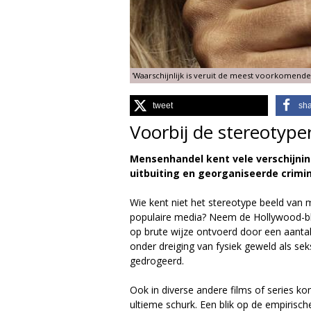
g
i
'Waarschijnlijk is veruit de meest voorkomende
e
tweet
sh
M
Voorbij de stereotyp
a
Mensenhandel kent vele verschijni
g
uitbuiting en georganiseerde crimina
a
Wie kent niet het stereotype beeld van
populaire media? Neem de Hollywood-b
z
op brute wijze ontvoerd door een aanta
onder dreiging van fysiek geweld als sek
i
gedrogeerd.
n
Ook in diverse andere films of series k
ultieme schurk. Een blik op de empirische