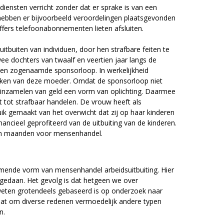
diensten verricht zonder dat er sprake is van een
hebben er bijvoorbeeld veroordelingen plaatsgevonden
fers telefoonabonnementen lieten afsluiten.
 uitbuiten van individuen, door hen strafbare feiten te
ee dochters van twaalf en veertien jaar langs de
een zogenaamde sponsorloop. In werkelijkheid
kken van deze moeder. Omdat de sponsorloop niet
r inzamelen van geld een vorm van oplichting. Daarmee
 tot strafbaar handelen. De vrouw heeft als
ik gemaakt van het overwicht dat zij op haar kinderen
ancieel geprofiteerd van de uitbuiting van de kinderen.
tien maanden voor mensenhandel.
omende vorm van mensenhandel arbeidsuitbuiting. Hier
 gedaan. Het gevolg is dat hetgeen we over
eten grotendeels gebaseerd is op onderzoek naar
l dat om diverse redenen vermoedelijk andere typen
n.