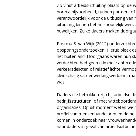
Zo vindt arbeidsuitbuiting plaats op de w
horeca bijvoorbeeld, runnen partners of 
verantwoordelijk voor de uitbuiting van 
uitbuiting binnen het huishoudelijk werk
huwelijken. Zulke daders maken doorgaa
Postma & van Wijk (2012) onderzochte
opsporingsonderzoeken. Hieruit bleek d
het buitenland. Doorgaans waren hun sla
verdachten had geen criminele antecede
verkeersdelicten of relatief lichte verm
kleinschalig samenwerkingsverband, maar
was.
Daders die betrokken zijn bij arbeidsuit
bedrijfsstructuren, of met witteboordenc
organisaties. Op dit moment weten we het
profiel van mensenhandelaren en de net
komen in onderzoek naar vrouwenhande
naar daders in geval van arbeidsuitbuitin