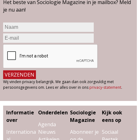
g
Het beste van Sociologie Magazine in je mailbox? Meld
je nu aan!
a
z
i
n
e
Wij vinden privacy belangrijk. We gaan dan ook zorgvuldig met
persoonsgegevens om. Lees er alles over in ons
privacy-statement
.
Informatie
Onderdelen
Sociologie
Kijk ook
over
Magazine
eens op
Agenda
Internationa
Nieuws
Abonneer je
Sociaal
al
Artikelen
op de
Bestek