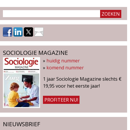
d
i
m
o
e
l
n
u
o
SOCIOLOGIE MAGAZINE
»
huidig nummer
g
»
komend nummer
i
1 jaar Sociologie Magazine slechts €
19,95 voor het eerste jaar!
e
PROFITEER NU!
M
a
NIEUWSBRIEF