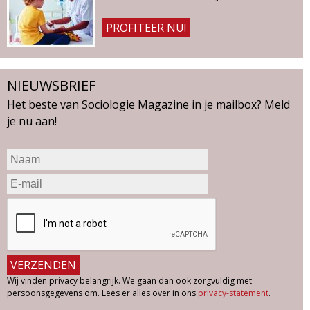
g
PROFITEER NU!
a
z
NIEUWSBRIEF
i
Het beste van Sociologie Magazine in je mailbox? Meld
je nu aan!
n
e
Wij vinden privacy belangrijk. We gaan dan ook zorgvuldig met
persoonsgegevens om. Lees er alles over in ons
privacy-statement
.