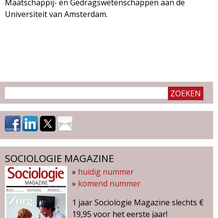
Maatschappij- en Gedragswetenschappen aan de
d
i
Universiteit van Amsterdam.
m
o
e
l
n
u
o
g
i
e
SOCIOLOGIE MAGAZINE
»
huidig nummer
M
»
komend nummer
a
1 jaar Sociologie Magazine slechts €
19,95 voor het eerste jaar!