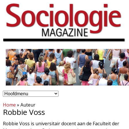
Overslaan
en
naar
de
inhoud
gaan
H
S
o
Home
»
Auteur
o
Robbie Voss
o
c
Robbie Voss is universitair docent aan de Faculteit der
f