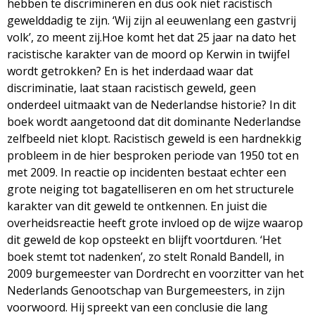
hebben te discrimineren en dus ook niet racistisch
g
gewelddadig te zijn. ‘Wij zijn al eeuwenlang een gastvrij
volk’, zo meent zij.Hoe komt het dat 25 jaar na dato het
a
racistische karakter van de moord op Kerwin in twijfel
wordt getrokken? En is het inderdaad waar dat
z
discriminatie, laat staan racistisch geweld, geen
onderdeel uitmaakt van de Nederlandse historie? In dit
i
boek wordt aangetoond dat dit dominante Nederlandse
zelfbeeld niet klopt. Racistisch geweld is een hardnekkig
n
probleem in de hier besproken periode van 1950 tot en
met 2009. In reactie op incidenten bestaat echter een
e
grote neiging tot bagatelliseren en om het structurele
karakter van dit geweld te ontkennen. En juist die
overheidsreactie heeft grote invloed op de wijze waarop
dit geweld de kop opsteekt en blijft voortduren. ‘Het
boek stemt tot nadenken’, zo stelt Ronald Bandell, in
2009 burgemeester van Dordrecht en voorzitter van het
Nederlands Genootschap van Burgemeesters, in zijn
voorwoord. Hij spreekt van een conclusie die lang