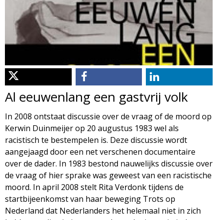
d
i
m
o
e
l
n
u
o
Al eeuwenlang een gastvrij volk
g
In 2008 ontstaat discussie over de vraag of de moord op
Kerwin Duinmeijer op 20 augustus 1983 wel als
i
racistisch te bestempelen is. Deze discussie wordt
aangejaagd door een net verschenen documentaire
e
over de dader. In 1983 bestond nauwelijks discussie over
de vraag of hier sprake was geweest van een racistische
M
moord. In april 2008 stelt Rita Verdonk tijdens de
startbijeenkomst van haar beweging Trots op
a
Nederland dat Nederlanders het helemaal niet in zich