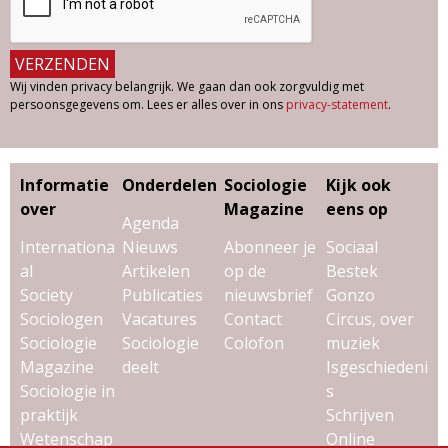
Wij vinden privacy belangrijk. We gaan dan ook zorgvuldig met
persoonsgegevens om. Lees er alles over in ons
privacy-statement
.
Informatie
Onderdelen
Sociologie
Kijk ook
over
Magazine
eens op
Agenda
Internationa
Nieuws
Abonneer je
Sociaal
al
Artikelen
op de
Bestek
Society
Publicaties
nieuwsbrief
Gonzo
Sociologen
Vacatures
Contact
Circus, over
Sociologie
Sociologie
Colofon
muziek
Magazine
deelt
Isgeschiedeni
Sociologie in
s
praktijk
Schrijven
Wetenschap
Online