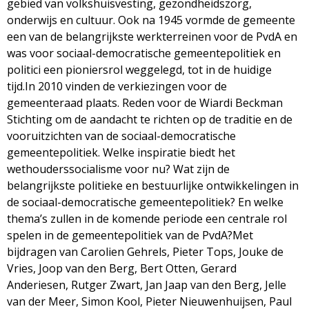
gebied van volkshuisvesting, gezondheidszorg,
g
onderwijs en cultuur. Ook na 1945 vormde de gemeente
een van de belangrijkste werkterreinen voor de PvdA en
a
was voor sociaal-democratische gemeentepolitiek en
politici een pioniersrol weggelegd, tot in de huidige
z
tijd.In 2010 vinden de verkiezingen voor de
gemeenteraad plaats. Reden voor de Wiardi Beckman
i
Stichting om de aandacht te richten op de traditie en de
vooruitzichten van de sociaal-democratische
n
gemeentepolitiek. Welke inspiratie biedt het
wethouderssocialisme voor nu? Wat zijn de
e
belangrijkste politieke en bestuurlijke ontwikkelingen in
de sociaal-democratische gemeentepolitiek? En welke
thema’s zullen in de komende periode een centrale rol
spelen in de gemeentepolitiek van de PvdA?Met
bijdragen van Carolien Gehrels, Pieter Tops, Jouke de
Vries, Joop van den Berg, Bert Otten, Gerard
Anderiesen, Rutger Zwart, Jan Jaap van den Berg, Jelle
van der Meer, Simon Kool, Pieter Nieuwenhuijsen, Paul