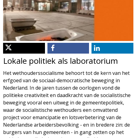
d
i
m
o
e
l
n
u
o
Lokale politiek als laboratorium
g
Het wethouderssocialisme behoort tot de kern van het
erfgoed van de sociaal-democratische beweging in
i
Nederland. In de jaren tussen de oorlogen vond de
politieke creativiteit en daadkracht van de socialistische
e
beweging vooral een uitweg in de gemeentepolitiek,
waar de socialistische wethouders een omvattend
M
project voor emancipatie en lotsverbetering van de
Nederlandse arbeidersbevolking - en in bredere zin: de
a
burgers van hun gemeenten - in gang zetten op het