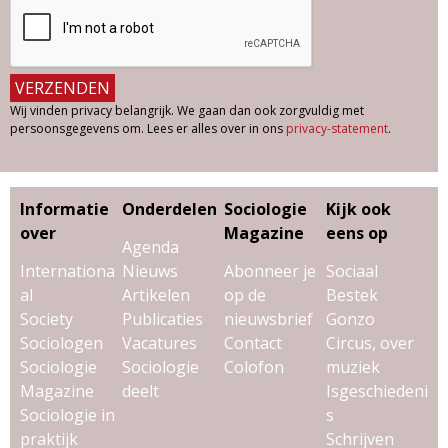
Wij vinden privacy belangrijk. We gaan dan ook zorgvuldig met
persoonsgegevens om. Lees er alles over in ons
privacy-statement
.
Informatie
Onderdelen
Sociologie
Kijk ook
over
Magazine
eens op
Agenda
Internationa
Nieuws
Abonneer je
Sociaal
al
Artikelen
op de
Bestek
Society
Publicaties
nieuwsbrief
Gonzo
Sociologen
Vacatures
Contact
Circus, over
Sociologie
Sociologie
Colofon
muziek
Magazine
deelt
Isgeschiedeni
Sociologie in
s
praktijk
Schrijven