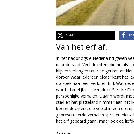
g
i
e
tweet
sh
Van het erf af.
M
In het naoorlogs e Nederla nd gaven vee
a
naar de stad. Veel dochters die nu als c
blijven verlangen naar de geuren en kleu
g
dorpen waar iedereen elkaar kent het leve
op zoek naar een verloren tijd. Wat de
a
wordt duidelijk uit deze door Sietske D
persoonlijke verhalen. Daarin wordt mooi
z
stad en het platteland nimmer aan het li
boerendochters, die veelal in een drempe
i
gepresenteerde verhalen spreken niet al
het erf gepaard gaan, maar ook de liefde
n
Auteur: