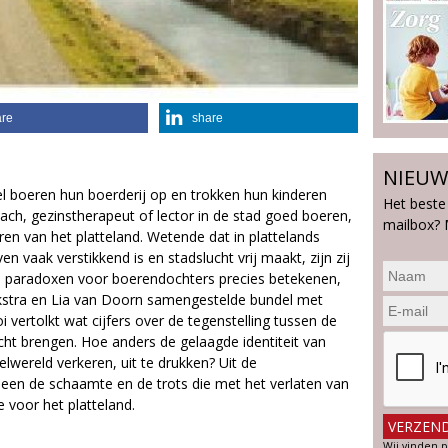
are
share
NIEUW
l boeren hun boerderij op en trokken hun kinderen
Het beste
oach, gezinstherapeut of lector in de stad goed boeren,
mailbox? 
ren van het platteland. Wetende dat in plattelands
n vaak verstikkend is en stadslucht vrij maakt, zijn zij
ze paradoxen voor boerendochters precies betekenen,
ijkstra en Lia van Doorn samengestelde bundel met
 vertolkt wat cijfers over de tegenstelling tussen de
cht brengen. Hoe anders de gelaagde identiteit van
lwereld verkeren, uit te drukken? Uit de
leen de schaamte en de trots die met het verlaten van
 voor het platteland.
Wij vinden p