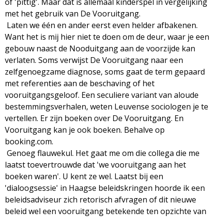
of 'pittig'. Maar dat is allemaal kinderspel in vergelijking
g
met het gebruik van De Vooruitgang.
Laten we één en ander eerst even helder afbakenen.
a
Want het is mij hier niet te doen om de deur, waar je een
gebouw naast de Nooduitgang aan de voorzijde kan
z
verlaten. Soms verwijst De Vooruitgang naar een
zelfgenoegzame diagnose, soms gaat de term gepaard
i
met referenties aan de beschaving of het
vooruitgangsgeloof. Een seculiere variant van aloude
n
bestemmingsverhalen, weten Leuvense sociologen je te
vertellen. Er zijn boeken over De Vooruitgang. En
e
Vooruitgang kan je ook boeken. Behalve op
booking.com.
Genoeg flauwekul. Het gaat me om die collega die me
laatst toevertrouwde dat 'we vooruitgang aan het
boeken waren'. U kent ze wel. Laatst bij een
'dialoogsessie' in Haagse beleidskringen hoorde ik een
beleidsadviseur zich retorisch afvragen of dit nieuwe
beleid wel een vooruitgang betekende ten opzichte van