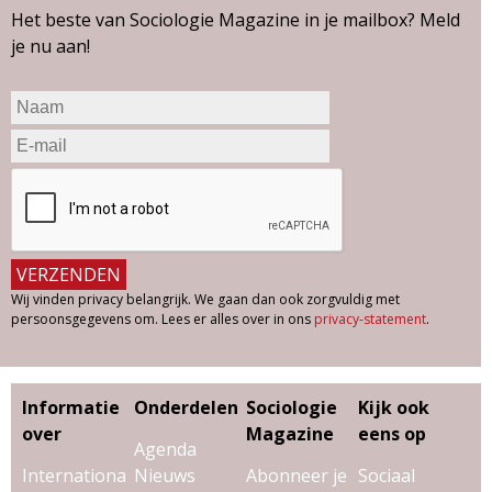
e
Het beste van Sociologie Magazine in je mailbox? Meld
n
je nu aan!
u
m
m
e
r
4
v
a
n
2
Wij vinden privacy belangrijk. We gaan dan ook zorgvuldig met
0
persoonsgegevens om. Lees er alles over in ons
privacy-statement
.
2
2
Informatie
Onderdelen
Sociologie
Kijk ook
over
Magazine
eens op
Agenda
Internationa
Nieuws
Abonneer je
Sociaal