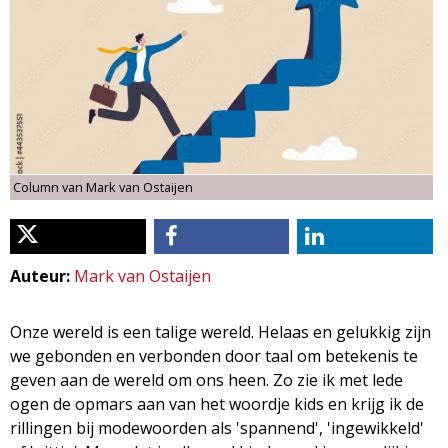
d
i
m
o
e
l
n
u
o
Column van Mark van Ostaijen
g
i
Auteur:
Mark van Ostaijen
e
Onze wereld is een talige wereld. Helaas en gelukkig zijn
we gebonden en verbonden door taal om betekenis te
M
geven aan de wereld om ons heen. Zo zie ik met lede
ogen de opmars aan van het woordje kids en krijg ik de
a
rillingen bij modewoorden als 'spannend', 'ingewikkeld'