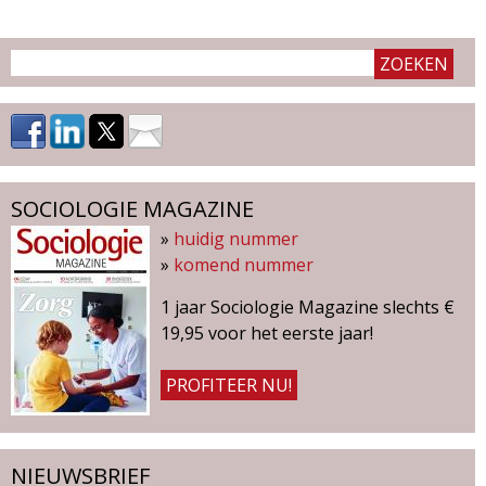
r
S
o
c
i
o
l
o
SOCIOLOGIE MAGAZINE
g
»
huidig nummer
i
»
komend nummer
e
1 jaar Sociologie Magazine slechts €
M
19,95 voor het eerste jaar!
a
g
PROFITEER NU!
a
z
i
n
NIEUWSBRIEF