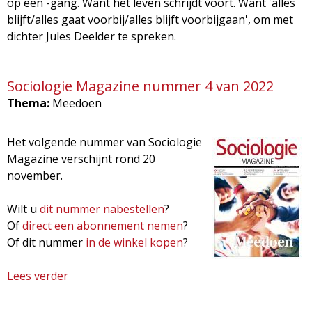
op een -gang. Want het leven schrijdt voort. Want 'alles
blijft/alles gaat voorbij/alles blijft voorbijgaan', om met
dichter Jules Deelder te spreken.
Sociologie Magazine nummer 4 van 2022
Thema:
Meedoen
Het volgende nummer van Sociologie
Magazine verschijnt rond 20
november.
Wilt u
dit nummer nabestellen
?
Of
direct een abonnement nemen
?
Of dit nummer
in de winkel kopen
?
Lees verder
o
v
e