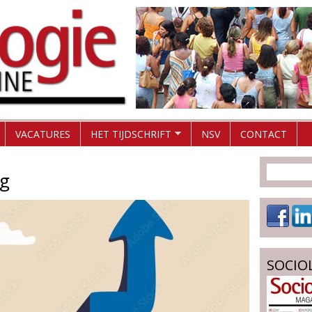
Overslaan
en
naar
de
inhoud
gaan
VACATURES
HET TIJDSCHRIFT
NSV
CONTACT
ng
SOCIO