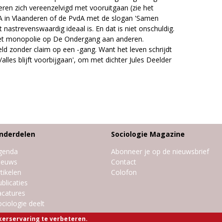
eren zich vereenzelvigd met vooruitgaan (zie het
P.A in Vlaanderen of de PvdA met de slogan 'Samen
t nastrevenswaardig ideaal is. En dat is niet onschuldig.
het monopolie op De Ondergang aan anderen.
reld zonder claim op een -gang. Want het leven schrijdt
ij/alles blijft voorbijgaan', om met dichter Jules Deelder
nderdelen
Sociologie Magazine
genda
Abonneer je op de nieuwsbrief
ieuws
Contact
tikelen
Colofon
blicaties
acatures
ciologie deelt
kerservaring te verbeteren.