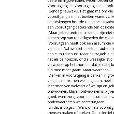
e
bestemmingsverhalen, weten Leuvense so
Vooruitgang. En Vooruitgang kan je ook
Genoeg flauwekul. Het gaat me om die c
vooruitgang aan het boeken waren'. U ken
beleidskringen hoorde ik een beleidsadvi
een vooruitgang betekende ten opzichte 
Maar gebeurtenissen in de tijd zijn niet
samenloop van toevalligheden die elkaar o
Vooruitgaan heeft ook een assumptie van
verleden. Dat we niet dezelfde fouten 
een cumulatiepunt. Maar de tragiek is da
net als de horizon, of die vreselijke 'sti
verwijdert op het moment dat je nabij k
tijd mee moet gaan'. Maar waarheen?
Denken in vooruitgang is denken in groe
volgens mij komen we langzaam, heel la
in termen van welvaart of welzijn en gelu
ontwikkelen, blijven ontwikkelen is blijve
goed, want zorgt voor de accumulatie 
onderwaarderen we achteruitgaan.
En dat is tragisch. Want of iets vooruitg
mensen maken of breken. Op collectief n