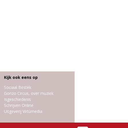
Kijk ook eens op
Sociaal Bestek
Gonzo Circus, over muziek
Isgeschiedenis
Schrijven Online
Uitgeverij Virtùmedia