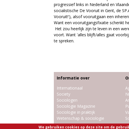
progressief links in Nederland en Vlaand
socialistische De Vooruit in Gent, de S
Vooruit!'), alsof vooruitgaan een inheren
Want een vooruitgangsfixatie schenkt 
Het zou heerlijk zijn te leven in een we
voort. Want 'alles blijft/alles gaat voorb
te spreken.
Informatie over
O
Internationaal
A
Society
N
Sociologen
Ar
Sociologie Magazine
Pu
Sociologie in praktijk
V
Wetenschap & sociologie
So
We gebruiken cookies op deze site om de gebrui