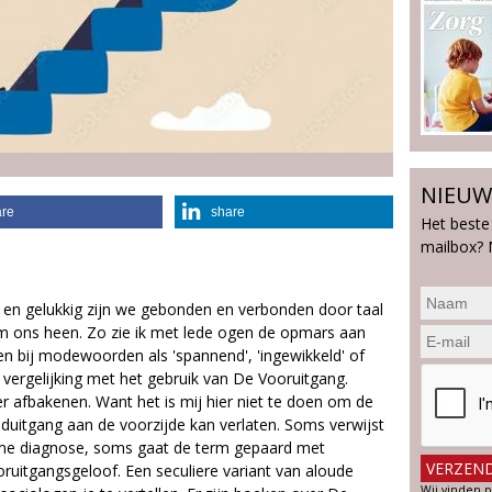
NIEUW
are
share
Het beste
mailbox? 
s en gelukkig zijn we gebonden en verbonden door taal
m ons heen. Zo zie ik met lede ogen de opmars aan
ngen bij modewoorden als 'spannend', 'ingewikkeld' of
 in vergelijking met het gebruik van De Vooruitgang.
 afbakenen. Want het is mij hier niet te doen om de
uitgang aan de voorzijde kan verlaten. Soms verwijst
me diagnose, soms gaat de term gepaard met
oruitgangsgeloof. Een seculiere variant van aloude
Wij vinden p