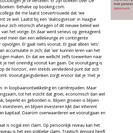
ciologen je te vertellen. Er zijn boeken over De
met persoon
 boeken. Behalve op booking.com.
statement
.
ollega die me laatst toevertrouwde dat 'we
t ze wel. Laatst bij een 'dialoogsessie' in Haagse
seur zich retorisch afvragen of dit nieuwe beleid wel
van het vorige. En daar werd serieus op gereageerd.
 veel meer dan een willekeurige en contingente
pvolgen. Er gaat niets vooruit. Er gaat alleen 'iets'.
 accumulatie in zich; dat 'we' kunnen leren van het
mogen maken. En dat we wellicht zelfs toewerken naar
t je niet oneindig vooruit kan gaan. De vooruitgang is
p op de horizon', een steeds vervliedend punt dat zich
omt. Vooruitgangsdenken zorgt ervoor dat je 'met je
i. In loopbaanontwikkeling en carrièrepaden. Maar
ngzaam, tot het inzicht dat groei, economisch dan wel
k, beperkt en gebonden is. Blijven groeien is blijven
n investeren, en blijven investeren lijkt dan inherent
van kapitaal. Daarom overwaarderen we vooruitgaan en
aat is nogal een claim. Op persoonlijk niveau kan het
iveau is het een politieke claim. Tragisch genoeg heeft