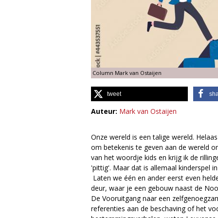
g
i
e
Column Mark van Ostaijen
M
tweet
sh
a
Auteur:
Mark van Ostaijen
g
a
Onze wereld is een talige wereld. Helaa
om betekenis te geven aan de wereld o
z
van het woordje kids en krijg ik de rilli
'pittig'. Maar dat is allemaal kinderspel
i
Laten we één en ander eerst even helder
deur, waar je een gebouw naast de Nood
n
De Vooruitgang naar een zelfgenoegza
referenties aan de beschaving of het vo