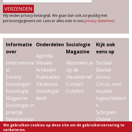
Wij vinden privacy belangrijk. We gaan dan ook zorgvuldig met
persoonsgegevens om. Lees er alles over in ons
privacy-statement
.
Informatie
Onderdelen
Sociologie
Kijk ook
over
Magazine
eens op
Agenda
Internationa
Nieuws
Abonneer je
Sociaal
al
Artikelen
op de
Bestek
Society
Publicaties
nieuwsbrief
Gonzo
Sociologen
Vacatures
Contact
Circus, over
Sociologie
Sociologie
Colofon
muziek
Magazine
deelt
Isgeschiedeni
Sociologie in
s
praktijk
Schrijven
Wetenschap
Online
We gebruiken cookies op deze site om de gebruikerservaring te
& sociologie
Uitgeverij
verbeteren.