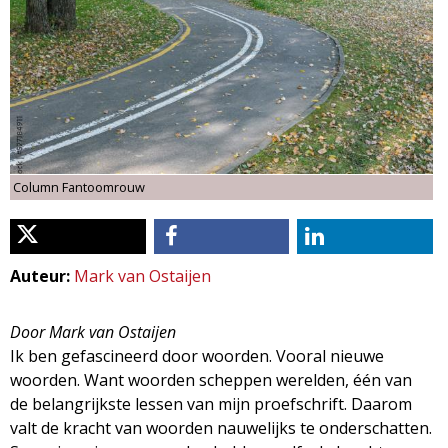
d
i
m
o
e
l
n
u
o
Column Fantoomrouw
g
i
Auteur:
Mark van Ostaijen
e
Door Mark van Ostaijen
Ik ben gefascineerd door woorden. Vooral nieuwe
M
woorden. Want woorden scheppen werelden, één van
de belangrijkste lessen van mijn proefschrift. Daarom
a
valt de kracht van woorden nauwelijks te onderschatten.