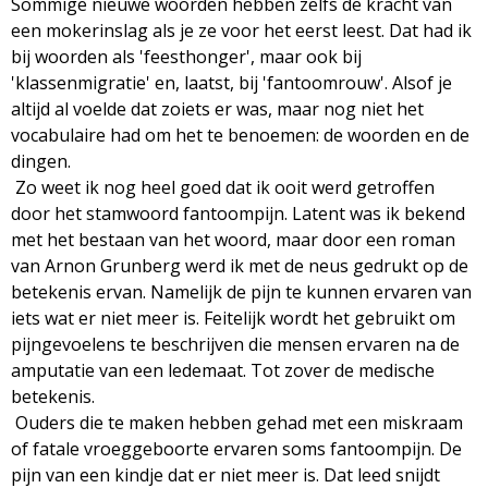
Sommige nieuwe woorden hebben zelfs de kracht van
g
een mokerinslag als je ze voor het eerst leest. Dat had ik
bij woorden als 'feesthonger', maar ook bij
a
'klassenmigratie' en, laatst, bij 'fantoomrouw'. Alsof je
altijd al voelde dat zoiets er was, maar nog niet het
z
vocabulaire had om het te benoemen: de woorden en de
dingen.
i
Zo weet ik nog heel goed dat ik ooit werd getroffen
door het stamwoord fantoompijn. Latent was ik bekend
n
met het bestaan van het woord, maar door een roman
van Arnon Grunberg werd ik met de neus gedrukt op de
e
betekenis ervan. Namelijk de pijn te kunnen ervaren van
iets wat er niet meer is. Feitelijk wordt het gebruikt om
pijngevoelens te beschrijven die mensen ervaren na de
amputatie van een ledemaat. Tot zover de medische
betekenis.
Ouders die te maken hebben gehad met een miskraam
of fatale vroeggeboorte ervaren soms fantoompijn. De
pijn van een kindje dat er niet meer is. Dat leed snijdt