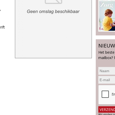
?
ift
NIEUW
Het beste
mailbox? 
Wij vinden p