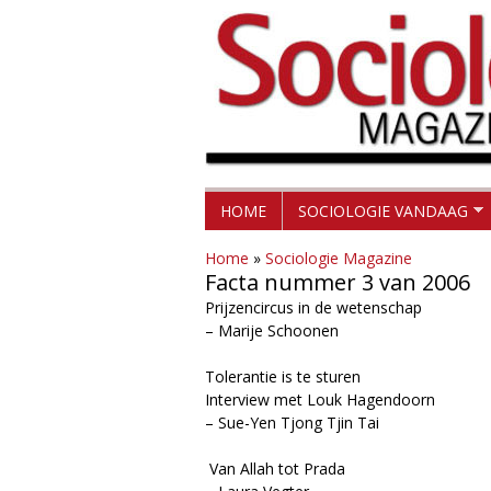
H
S
HOME
SOCIOLOGIE VANDAAG
o
o
Home
»
Sociologie Magazine
o
Facta nummer 3 van 2006
c
f
Prijzencircus in de wetenschap
– Marije Schoonen
d
i
m
Tolerantie is te sturen
o
Interview met Louk Hagendoorn
e
– Sue-Yen Tjong Tjin Tai
l
n
Van Allah tot Prada
u
o