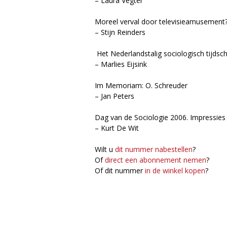
– Laura Vegter
g
Moreel verval door televisieamusement
– Stijn Reinders
i
Het Nederlandstalig sociologisch tijdschr
e
– Marlies Eijsink
M
Im Memoriam: O. Schreuder
– Jan Peters
a
Dag van de Sociologie 2006. Impressies
g
– Kurt De Wit
a
Wilt u
dit nummer nabestellen
?
Of
direct een abonnement nemen
?
z
Of dit nummer
in de winkel kopen
?
i
n