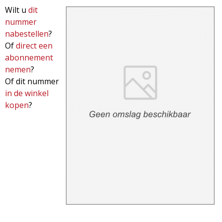
Wilt u
dit
d
i
nummer
m
nabestellen
?
o
Of
direct een
e
abonnement
l
n
nemen
?
Of dit nummer
u
o
in de winkel
kopen
?
g
i
e
M
a