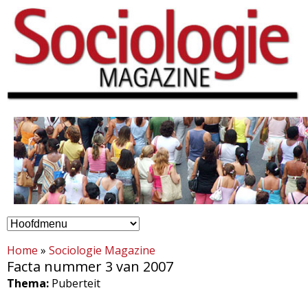
Overslaan
en
naar
de
inhoud
gaan
H
S
o
Home
»
Sociologie Magazine
o
Facta nummer 3 van 2007
o
Thema:
Puberteit
c
f