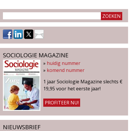
g
a
z
i
SOCIOLOGIE MAGAZINE
n
»
huidig nummer
»
komend nummer
e
1 jaar Sociologie Magazine slechts €
19,95 voor het eerste jaar!
PROFITEER NU!
NIEUWSBRIEF