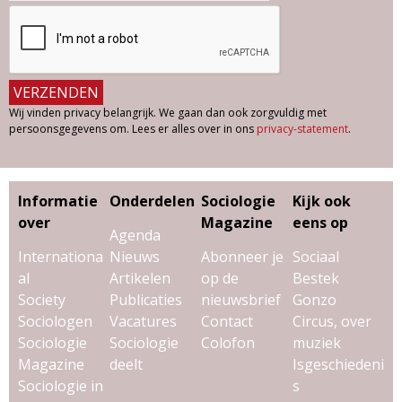
Wij vinden privacy belangrijk. We gaan dan ook zorgvuldig met
persoonsgegevens om. Lees er alles over in ons
privacy-statement
.
Informatie
Onderdelen
Sociologie
Kijk ook
over
Magazine
eens op
Agenda
Internationa
Nieuws
Abonneer je
Sociaal
al
Artikelen
op de
Bestek
Society
Publicaties
nieuwsbrief
Gonzo
Sociologen
Vacatures
Contact
Circus, over
Sociologie
Sociologie
Colofon
muziek
Magazine
deelt
Isgeschiedeni
Sociologie in
s