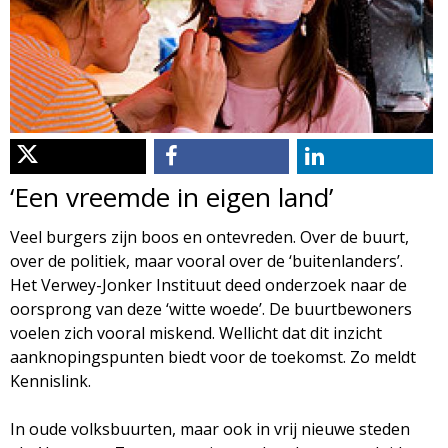
d
i
m
o
e
l
n
u
o
‘Een vreemde in eigen land’
g
Veel burgers zijn boos en ontevreden. Over de buurt,
over de politiek, maar vooral over de ‘buitenlanders’.
i
Het Verwey-Jonker Instituut deed onderzoek naar de
oorsprong van deze ‘witte woede’. De buurtbewoners
e
voelen zich vooral miskend. Wellicht dat dit inzicht
aanknopingspunten biedt voor de toekomst. Zo meldt
M
Kennislink.
a
In oude volksbuurten, maar ook in vrij nieuwe steden