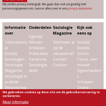
Wij vinden privacy belangrijk. We gaan dan ook zorgvuldig met
persoonsgegevens om. Lees er alles over in ons
privacy-statement
.
Informatie
Onderdelen
Sociologie
Kijk ook
over
Magazine
eens op
Agenda
Internationa
Nieuws
Abonneer je
Sociaal
al
Artikelen
op de
Bestek
Society
Publicaties
nieuwsbrief
Gonzo
Sociologen
Vacatures
Contact
Circus, over
Sociologie
Sociologie
Colofon
muziek
Magazine
deelt
Isgeschiedeni
Sociologie in
s
praktijk
Schrijven
Wetenschap
Online
We gebruiken cookies op deze site om de gebruikerservaring te
& sociologie
Uitgeverij
verbeteren.
Virtùmedia
Meer informatie