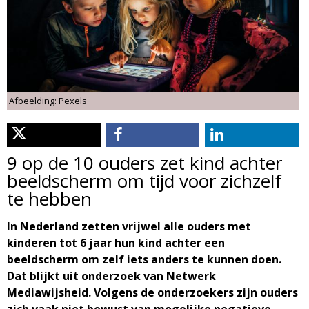
d
i
m
o
e
l
n
Afbeelding: Pexels
u
o
g
9 op de 10 ouders zet kind achter
beeldscherm om tijd voor zichzelf
i
te hebben
e
In Nederland zetten vrijwel alle ouders met
kinderen tot 6 jaar hun kind achter een
M
beeldscherm om zelf iets anders te kunnen doen.
Dat blijkt uit onderzoek van Netwerk
a
Mediawijsheid. Volgens de onderzoekers zijn ouders
zich vaak niet bewust van mogelijke negatieve