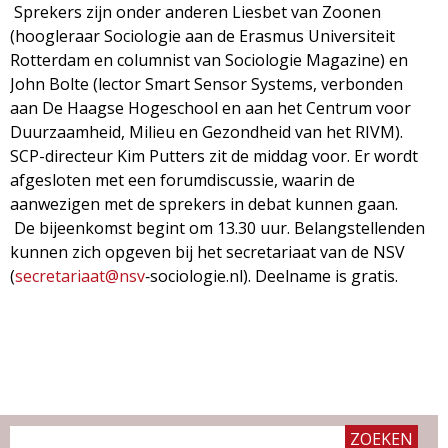
g
Sprekers zijn onder anderen Liesbet van Zoonen
(hoogleraar Sociologie aan de Erasmus Universiteit
a
Rotterdam en columnist van Sociologie Magazine) en
John Bolte (lector Smart Sensor Systems, verbonden
z
aan De Haagse Hogeschool en aan het Centrum voor
Duurzaamheid, Milieu en Gezondheid van het RIVM).
i
SCP-directeur Kim Putters zit de middag voor. Er wordt
afgesloten met een forumdiscussie, waarin de
n
aanwezigen met de sprekers in debat kunnen gaan.
De bijeenkomst begint om 13.30 uur. Belangstellenden
e
kunnen zich opgeven bij het secretariaat van de NSV
(
secretariaat@nsv
‐sociologie.nl). Deelname is gratis.