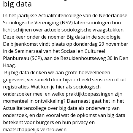
big data
d
i
In het jaarlijkse Actualiteitencollege van de Nederlandse
m
o
Sociologische Vereniging (NSV) laten sociologen hun
e
licht schijnen over actuele sociologische vraagstukken.
l
Deze keer onder de noemer Big data in de sociologie.
n
De bijeenkomst vindt plaats op donderdag 29 november
u
o
in de Seminarzaal van het Sociaal en Cultureel
Planbureau (SCP), aan de Bezuidenhoutseweg 30 in Den
g
Haag.
Bij big data denken we aan grote hoeveelheden
i
gegevens, verzameld door bijvoorbeeld sensoren of uit
registraties. Wat kun je hier als sociologisch
e
onderzoeker mee, en welke praktijktoepassingen zijn
momenteel in ontwikkeling? Daarnaast gaat het in het
M
Actualiteitencollege over big data als onderwerp van
onderzoek, en dan vooral wat de opkomst van big data
a
betekent voor burgers en hun privacy en
maatschappelijk vertrouwen.