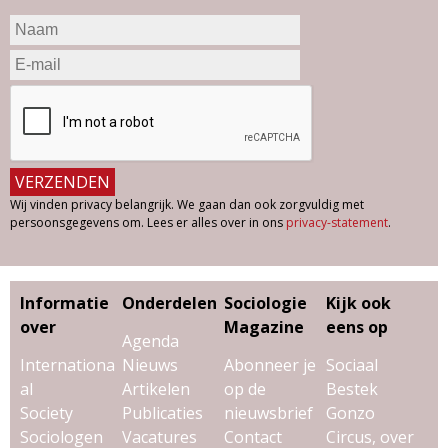
Wij vinden privacy belangrijk. We gaan dan ook zorgvuldig met
persoonsgegevens om. Lees er alles over in ons
privacy-statement
.
Informatie
Onderdelen
Sociologie
Kijk ook
over
Magazine
eens op
Agenda
Internationa
Nieuws
Abonneer je
Sociaal
al
Artikelen
op de
Bestek
Society
Publicaties
nieuwsbrief
Gonzo
Sociologen
Vacatures
Contact
Circus, over