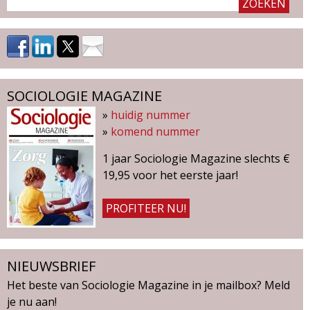
g
a
z
SOCIOLOGIE MAGAZINE
i
»
huidig nummer
»
komend nummer
n
1 jaar Sociologie Magazine slechts €
e
19,95 voor het eerste jaar!
PROFITEER NU!
NIEUWSBRIEF
Het beste van Sociologie Magazine in je mailbox? Meld
je nu aan!