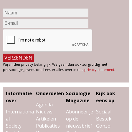
Wij vinden privacy belangrijk. We gaan dan ook zorgvuldig met
persoonsgegevens om. Lees er alles over in ons
privacy-statement
.
Informatie
Onderdelen
Sociologie
Kijk ook
over
Magazine
eens op
Agenda
Internationa
Nieuws
Abonneer je
Sociaal
al
Artikelen
op de
Bestek
Society
Publicaties
nieuwsbrief
Gonzo