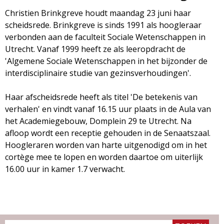
d
i
Christien Brinkgreve houdt maandag 23 juni haar
scheidsrede. Brinkgreve is sinds 1991 als hoogleraar
m
o
verbonden aan de faculteit Sociale Wetenschappen in
e
Utrecht. Vanaf 1999 heeft ze als leeropdracht de
l
'Algemene Sociale Wetenschappen in het bijzonder de
n
interdisciplinaire studie van gezinsverhoudingen'.
u
o
Haar afscheidsrede heeft als titel 'De betekenis van
g
verhalen' en vindt vanaf 16.15 uur plaats in de Aula van
het Academiegebouw, Domplein 29 te Utrecht. Na
i
afloop wordt een receptie gehouden in de Senaatszaal.
Hoogleraren worden van harte uitgenodigd om in het
e
cortège mee te lopen en worden daartoe om uiterlijk
16.00 uur in kamer 1.7 verwacht.
M
a