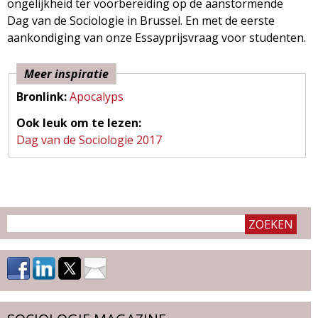
ongelijkheid ter voorbereiding op de aanstormende
g
Dag van de Sociologie in Brussel. En met de eerste
aankondiging van onze Essayprijsvraag voor studenten.
a
z
Meer inspiratie
Bronlink:
Apocalyps
i
Ook leuk om te lezen:
Dag van de Sociologie 2017
n
e