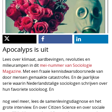
d
i
m
o
e
l
n
u
o
Apocalyps is uit
g
Lees over klimaat, aardbevingen, revoluties en
milieurampen in dit
mei-nummer van Sociologie
i
Magazine
. Met een fraaie kennisdwarsdoorsnede van
door mensen gemaakte catastrofes. En de jaarlijkse
e
serie waarin Nederlandstalige sociologen schrijven over
hun favoriete socioloog. En
M
nog veel meer, lees de samenlevingsdiagnose en het
a
grote interview. En over Citizen Science en over sociale