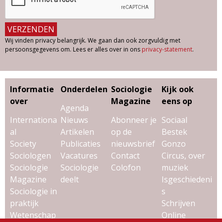
Wij vinden privacy belangrijk. We gaan dan ook zorgvuldig met
persoonsgegevens om. Lees er alles over in ons
privacy-statement
.
Informatie
Onderdelen
Sociologie
Kijk ook
over
Magazine
eens op
Agenda
Internationa
Nieuws
Abonneer je
Sociaal
al
Artikelen
op de
Bestek
Society
Publicaties
nieuwsbrief
Gonzo
Sociologen
Vacatures
Contact
Circus, over
Sociologie
Sociologie
Colofon
muziek
Magazine
deelt
Isgeschiedeni
Sociologie in
s
praktijk
Schrijven
Wetenschap
Online