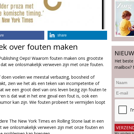
are
share
ek over fouten maken
NIEUW
n Publishing Oeps! Waarom fouten maken ons grootste
Het beste
en dat we onlosmakelijk verweven zijn met onze fouten.
mailbox? 
elf doen voelen we meestal verbazing, boosheid of
akt, zien we het als een teken van incompetentie of
dat we een groot deel van ons leven bezig zijn fouten te
en is dat wat in het ene geval een fout is, ook een
 humor kan zijn. Wie fouten probeert te vermijden loopt
ndere The New York Times en Rolling Stone laat in een
t we onlosmakelijk verweven zijn met onze fouten en
 de problemen kan brengen.
Wij vinden p