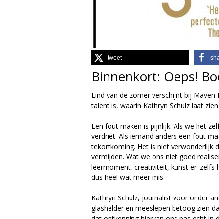
g
i
e
tweet
sh
Binnenkort: Oeps! Bo
M
Eind van de zomer verschijnt bij Mave
a
talent is, waarin Kathryn Schulz laat zi
g
Een fout maken is pijnlijk. Als we het z
verdriet. Als iemand anders een fout ma
a
tekortkoming. Het is niet verwonderlijk 
vermijden. Wat we ons niet goed realiser
z
leermoment, creativiteit, kunst en zelfs
dus heel wat meer mis.
i
Kathryn Schulz, journalist voor onder a
n
glashelder en meeslepen betoog zien da
dat ontkenning hiervan ons pas echt in