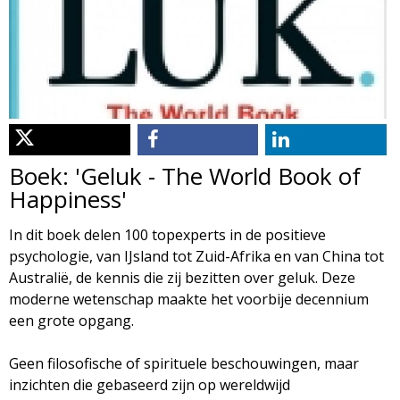
d
i
m
o
e
l
n
u
o
Boek: 'Geluk - The World Book of
g
Happiness'
i
In dit boek delen 100 topexperts in de positieve
psychologie, van IJsland tot Zuid-Afrika en van China tot
e
Australië, de kennis die zij bezitten over geluk. Deze
moderne wetenschap maakte het voorbije decennium
M
een grote opgang.
a
Geen filosofische of spirituele beschouwingen, maar
inzichten die gebaseerd zijn op wereldwijd