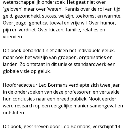
g
wetenschappelijk onderzoek. Het gaat niet over
'geloven' maar over 'weten'. Kennis over de rol van tijd,
a
geld, gezondheid, succes, welzijn, toekomst en warmte.
Over jeugd, genetica, toeval en vrije wil. Over humor,
z
pijn en verdriet. Over kiezen, familie, relaties en
vrienden.
i
Dit boek behandelt niet alleen het individuele geluk,
n
maar ook het welzijn van groepen, organisaties en
landen. Zo ontstaat in dit unieke standaardwerk een
e
globale visie op geluk.
Hoofdredacteur Leo Bormans verdiepte zich twee jaar
in de onderzoeken van deze professoren en vertaalde
hun conclusies naar een breed publiek. Nooit eerder
werd research op een dergelijke manier samengevat en
ontsloten.
Dit boek, geschreven door Leo Bormans, verschijnt 14