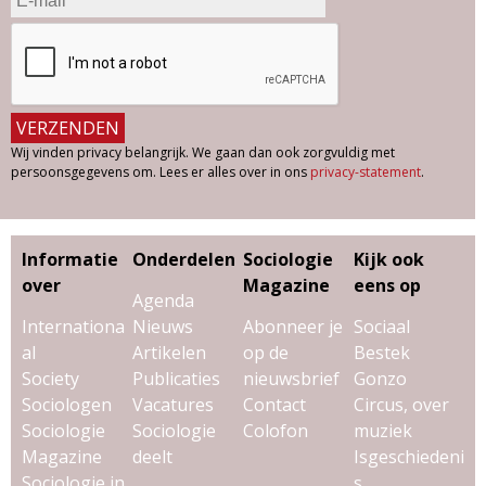
Wij vinden privacy belangrijk. We gaan dan ook zorgvuldig met
persoonsgegevens om. Lees er alles over in ons
privacy-statement
.
Informatie
Onderdelen
Sociologie
Kijk ook
over
Magazine
eens op
Agenda
Internationa
Nieuws
Abonneer je
Sociaal
al
Artikelen
op de
Bestek
Society
Publicaties
nieuwsbrief
Gonzo
Sociologen
Vacatures
Contact
Circus, over
Sociologie
Sociologie
Colofon
muziek
Magazine
deelt
Isgeschiedeni
Sociologie in
s