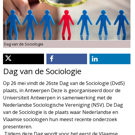
d
i
m
o
e
l
n
Dag van de Sociologie
u
o
g
Dag van de Sociologie
i
Op 26 mei vindt de 26ste Dag van de Sociologie (DvdS)
plaats, in Antwerpen Deze is georganiseerd door de
e
Universiteit Antwerpen in samenwerking met de
Nederlandse Sociologische Vereniging (NSV). De Dag
M
van de Sociologie is de plaats waar Nederlandse en
Vlaamse sociologen hun meest recente onderzoek
a
presenteren.
Tijdens deze Dag wordt voor het eerst de Vlaamse