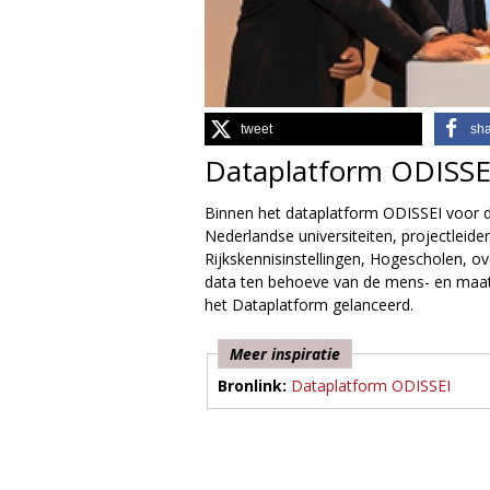
g
i
e
tweet
sh
Dataplatform ODISSE
M
Binnen het dataplatform ODISSEI voor
a
Nederlandse universiteiten, projectlei
Rijkskennisinstellingen, Hogescholen, 
g
data ten behoeve van de mens- en maat
het Dataplatform gelanceerd.
a
z
Meer inspiratie
Bronlink:
Dataplatform ODISSEI
i
n