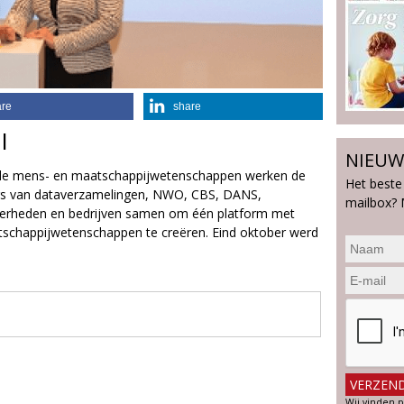
are
share
I
NIEUW
 de mens- en maatschappijwetenschappen werken de
Het beste
ders van dataverzamelingen, NWO, CBS, DANS,
mailbox? 
overheden en bedrijven samen om één platform met
schappijwetenschappen te creëren. Eind oktober werd
Wij vinden p