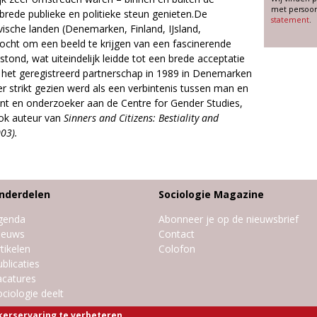
met persoon
de publieke en politieke steun genieten.De
statement
.
avische landen (Denemarken, Finland, IJsland,
ht om een beeld te krijgen van een fascinerende
stond, wat uiteindelijk leidde tot een brede acceptatie
 het geregistreerd partnerschap in 1989 in Denemarken
er strikt gezien werd als een verbintenis tussen man en
ent en onderzoeker aan de Centre for Gender Studies,
ook auteur van
Sinners and Citizens: Bestiality and
03).
nderdelen
Sociologie Magazine
genda
Abonneer je op de nieuwsbrief
ieuws
Contact
tikelen
Colofon
blicaties
acatures
ciologie deelt
kerservaring te verbeteren.