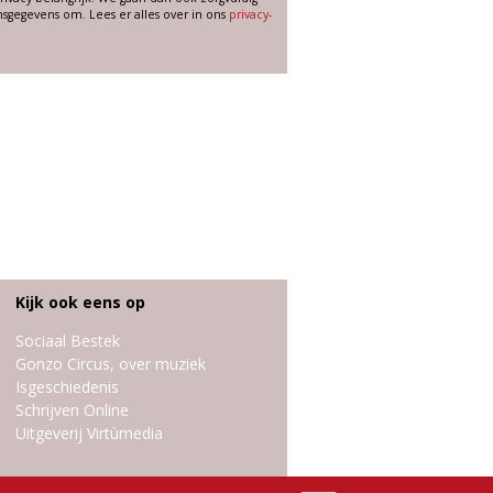
sgegevens om. Lees er alles over in ons
privacy-
Kijk ook eens op
Sociaal Bestek
Gonzo Circus, over muziek
Isgeschiedenis
Schrijven Online
Uitgeverij Virtùmedia