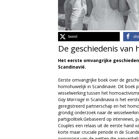
g
i
e
tweet
sh
De geschiedenis van 
M
Het eerste omvangrijke geschiedeni
a
Scandinavië.
g
Eerste omvangrijke boek over de geschi
homohuwelijk in Scandinavië. Dit boek 
a
wisselwerking tussen het homoactivisme e
Gay Marriage
in Scandinavia is het eers
z
geregistreerd partnerschap en het homoh
grondig onderzoek naar de wisselwerkin
i
partijpolitiek.Gebaseerd op interviews,
Couples een relaas uit de eerste hand va
n
korte maar cruciale periode in de Scandi
oorsprong van de wetten die aanvankeli