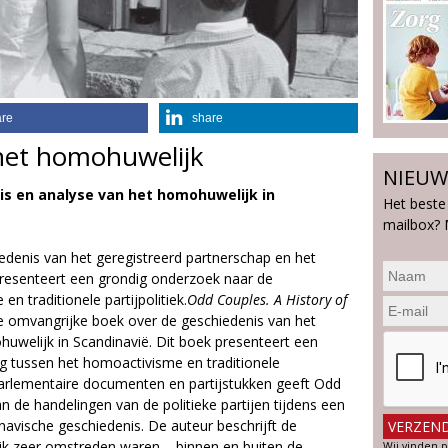
are
share
het homohuwelijk
NIEUW
s en analyse van het homohuwelijk in
Het beste
mailbox? 
edenis van het geregistreerd partnerschap en het
presenteert een grondig onderzoek naar de
n traditionele partijpolitiek.
Odd Couples. A History of
te omvangrijke boek over de geschiedenis van het
uwelijk in Scandinavië. Dit boek presenteert een
g tussen het homoactivisme en traditionele
 parlementaire documenten en partijstukken geeft Odd
n de handelingen van de politieke partijen tijdens een
navische geschiedenis. De auteur beschrijft de
jk zeer omstreden waren – binnen en buiten de
Wij vinden p