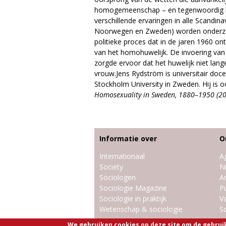
e
homogemeenschap – en tegenwoordig bre
verschillende ervaringen in alle Scandin
Noorwegen en Zweden) worden onderzoc
politieke proces dat in de jaren 1960 ont
van het homohuwelijk. De invoering van
zorgde ervoor dat het huwelijk niet lang
vrouw.Jens Rydström is universitair doc
Stockholm University in Zweden. Hij is 
Homosexuality in Sweden, 1880–1950 (20
Informatie over
O
Internationaal
A
Society
N
Sociologen
Ar
Sociologie Magazine
Pu
Sociologie in praktijk
V
Wetenschap & sociologie
So
We gebruiken cookies op deze site om de gebrui